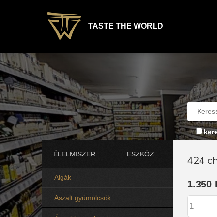
TASTE THE WORLD
ker
ÉLELMISZER
ESZKÖZ
424 ch
Algák
1.350 
Aszalt gyümölcsök