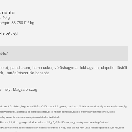
 adatai
: 40 g
ségár: 33 750 Ft/ kg
tevőkről
étel
anero), paradicsom, barna cukor, vöröshagyma, fokhagyma, chipotle, füstölt
ek, tartósítószer Na-benzoát
i hely: Magyarország
nk annak érdekében, hogy a termékinformációk pontosak legyenek, azonban az élelmiszertermékek folyamatosan változnak, így
ápanyagértékek, a dietetikai és allergén összetevők is. Minden esetben olvassa el a terméken található címkét, és ne
rólag azon információkra, amelyek a weboldalon találhatóak.
se van, kérjük, hogy vegye fel a kapcsolatot a Négy égtáj ízei Kft.-vel, vagy esetlegesen a termék gyártójával.
gy a termékinformációk rendszeresen frissítésre kerülnek, a Négy égtáj ízei Kft. nem vállal felelősséget semmilyen helytelen