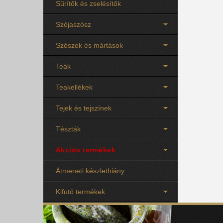
Sűrítők és zselésítők
Szójaszósz
Szószok és mártások
Teák
Teakellékek
Tejek és tejszínek
Tészták
Akciós termékek
Átmeneti készlethiány
Kifutó termékek