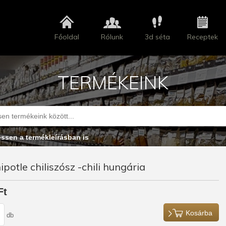
Főoldal
Rólunk
3d séta
Receptek
TERMÉKEINK
essen a termékleírásban is
ipotle chiliszósz -chili hungária
Ft
Kosárba
db