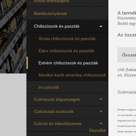
Ázsiai levesalapok
A termék
Bambusznyársak
Kiszerelés
Bruttó egy
Chiliszószok és paszták
Az össze
Ázsiai chiliszószok és paszták
Édes chiliszószok és paszták
Összet
Extrém chiliszószok és paszták
chili (hab
Mexikói-karib-amerikai chiliszószok
só, fűszer
és paszták
Származás
Cukrászati alapanyagok
Mindent megteszü
Cukrászati eszközök
az összetevők, a t
hagyatkozzon kizá
Cukrok és édesítőszerek
Ha bármilyen kérdé
Dezsőke
Annak ellenére, ho