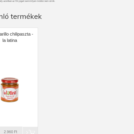
ely azonban az Ön jogait semmilyen módon nem érinti.
nló termékek
arillo chilipaszta -
la latina
2.960 Ft