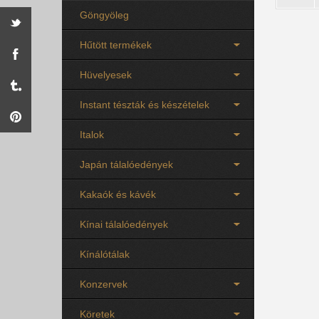
Göngyöleg
Hűtött termékek
Hüvelyesek
Instant tészták és készételek
Italok
Japán tálalóedények
Kakaók és kávék
Kínai tálalóedények
Kínálótálak
Konzervek
Köretek