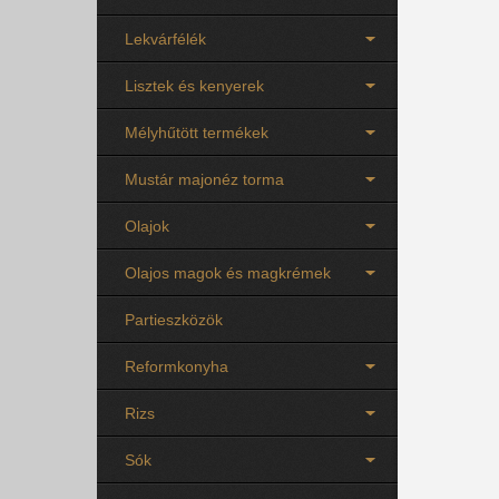
Lekvárfélék
Lisztek és kenyerek
Mélyhűtött termékek
Mustár majonéz torma
Olajok
Olajos magok és magkrémek
Partieszközök
Reformkonyha
Rizs
Sók