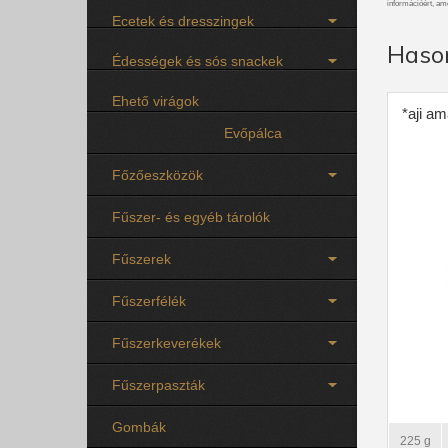
információért, am
Ecetek és dresszingek
Haso
Édességek és sós snackek
Ehető virágok
*aji am
Evőpálca
Főzőeszközök
Fűszer- és egyéb tárolók
Fűszerek
Fűszerfélék
Fűszerkeverékek
Fűszerpaszták
Gombák
225 g