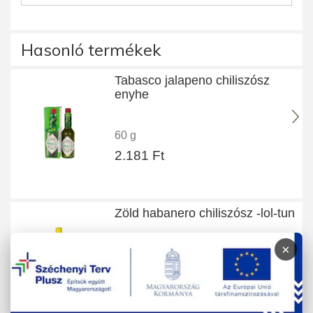
Hasonló termékek
Tabasco jalapeno chiliszósz
enyhe
60 g
2.181 Ft
Zöld habanero chiliszósz -lol-tun
×
150 g
1.490 Ft