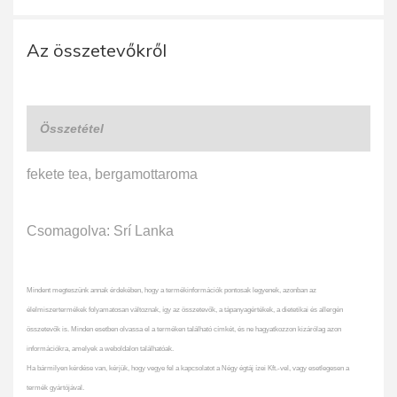
Az összetevőkről
Összetétel
fekete tea, bergamottaroma
Csomagolva: Srí Lanka
Mindent megteszünk annak érdekében, hogy a termékinformációk pontosak legyenek, azonban az
élelmiszertermékek folyamatosan változnak, így az összetevők, a tápanyagértékek, a dietetikai és allergén
összetevők is. Minden esetben olvassa el a terméken található címkét, és ne hagyatkozzon kizárólag azon
információkra, amelyek a weboldalon találhatóak.
Ha bármilyen kérdése van, kérjük, hogy vegye fel a kapcsolatot a Négy égtáj ízei Kft.-vel, vagy esetlegesen a
termék gyártójával.