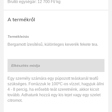
Bruttó egységár: 12 700 Ft/ kg
A termékről
Termékleírás
Bergamott ízesítésű, különleges keverék fekete tea.
Elkészítés módja
Egy személy számára egy púpozott teáskanál teafű
szükséges. Forrázzuk le 100ºC-os vízzel, hagyjuk állni
4 - 8 percig, ha erősebb teát szeretnénk, akkor kicsit
tovább. Adhatunk hozzá egy kis tejet vagy egy szelet
citromot.