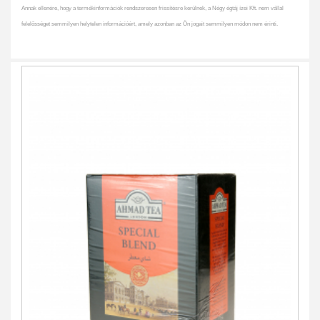
Annak ellenére, hogy a termékinformációk rendszeresen frissítésre kerülnek, a Négy égtáj ízei Kft. nem vállal
felelősséget semmilyen helytelen információért, amely azonban az Ön jogait semmilyen módon nem érinti.