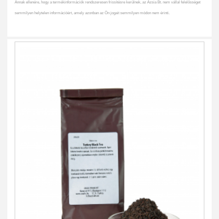
Annak ellenére, hogy a termékinformációk rendszeresen frissítésre kerülnek, az Ázsia Bt. nem vállal felelősséget
semmilyen helytelen információért, amely azonban az Ön jogait semmilyen módon nem érinti.