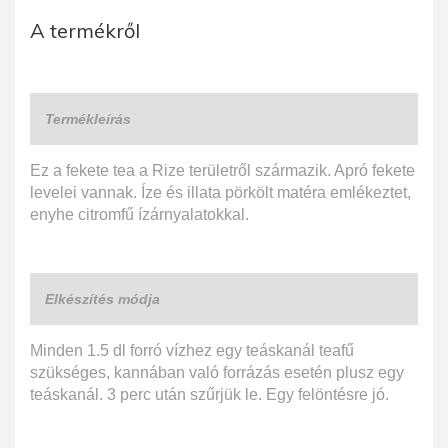
A termékről
Termékleírás
Ez a fekete tea a Rize területről származik. Apró fekete
levelei vannak. Íze és illata pörkölt matéra emlékeztet,
enyhe citromfű ízárnyalatokkal.
Elkészítés módja
Minden 1.5 dl forró vízhez egy teáskanál teafű
szükséges, kannában való forrázás esetén plusz egy
teáskanál. 3 perc után szűrjük le. Egy felöntésre jó.