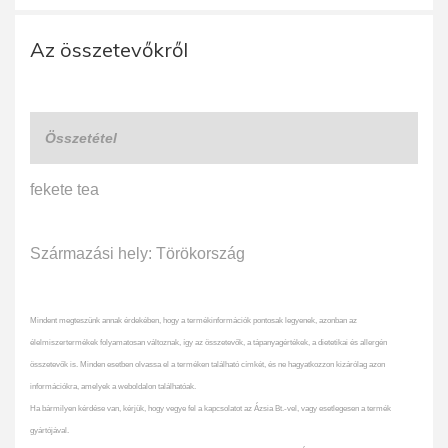
Az összetevőkről
Összetétel
fekete tea
Származási hely: Törökország
Mindent megteszünk annak érdekében, hogy a termékinformációk pontosak legyenek, azonban az
élelmiszertermékek folyamatosan változnak, így az összetevők, a tápanyagértékek, a dietetikai és allergén
összetevők is. Minden esetben olvassa el a terméken található címkét, és ne hagyatkozzon kizárólag azon
információkra, amelyek a weboldalon találhatóak.
Ha bármilyen kérdése van, kérjük, hogy vegye fel a kapcsolatot az Ázsia Bt.-vel, vagy esetlegesen a termék
gyártójával.