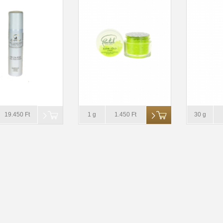
19.450 Ft
1 g
1.450 Ft
30 g