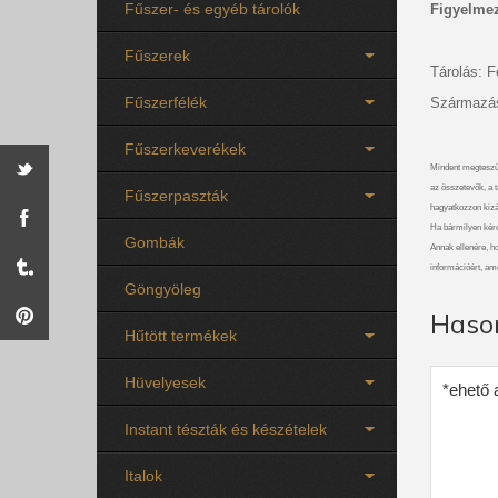
Fűszer- és egyéb tárolók
Figyelmez
Fűszerek
Tárolás: F
Fűszerfélék
Származás
Fűszerkeverékek
Mindent megteszü
az összetevők, a t
Fűszerpaszták
hagyatkozzon kizá
Ha bármilyen kérdé
Gombák
Annak ellenére, ho
információért, am
Göngyöleg
Haso
Hűtött termékek
Hüvelyesek
*ehető 
Instant tészták és készételek
Italok