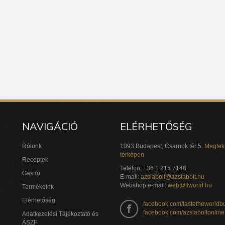
NAVIGÁCIÓ
ELÉRHETŐSÉG
Rólunk
1093 Budapest, Csarnok tér 5.
Megtek
térképen
Receptek
Telefon: +36 1 215 7148
Gastro
E-mail:
azsiabolt@azsiabolt.hu
Webshop e-mail:
web@ttworld.hu
Termékeink
Elérhetőség
facebook.com/tastetheworldb
facebook.com/azsiaboltonline
Adatkezelési Tájékoztató és
ÁSZF