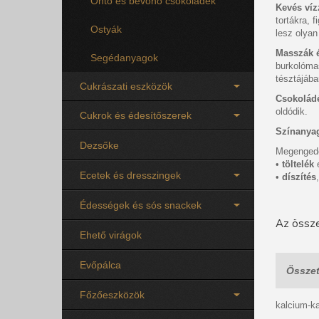
Öntő és bevonó csokoládék
Kevés víz
tortákra, 
Ostyák
lesz olyan
Masszák é
Segédanyagok
burkolóm
tésztájába
Cukrászati eszközök
Csokolád
oldódik.
Cukrok és édesítőszerek
Színany
Dezsőke
Megenged
•
töltelék
Ecetek és dresszingek
•
díszítés
Édességek és sós snackek
Az össze
Ehető virágok
Evőpálca
Összet
Főzőeszközök
kalcium-ka