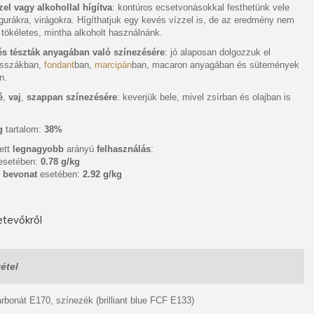
zel vagy alkohollal hígítva
: kontúros ecsetvonásokkal festhetünk vele
figurákra, virágokra. Hígíthatjuk egy kevés vízzel is, de az eredmény nem
 tökéletes, mintha alkoholt használnánk.
s tészták anyagában való színezésére
: jó alaposan dolgozzuk el
asszákban,
fondant
ban,
marcipán
ban, macaron anyagában és sütemények
n.
é
,
vaj
,
szappan színezésére
: keverjük bele, mivel zsírban és olajban is
ag
tartalom:
38%
ett
legnagyobb
arányú
felhasználás
:
esetében:
0.78 g/kg
,
bevonat
esetében:
2.92 g/kg
tevőkről
étel
rbonát E170, színezék (brilliant blue FCF E133)