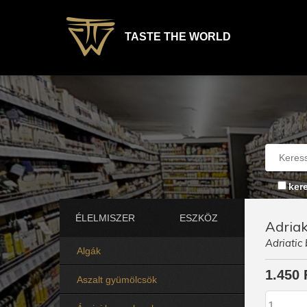
TASTE THE WORLD
ker
ÉLELMISZER
ESZKÖZ
Adriak
Adriatic 
Algák
1.450 
Aszalt gyümölcsök