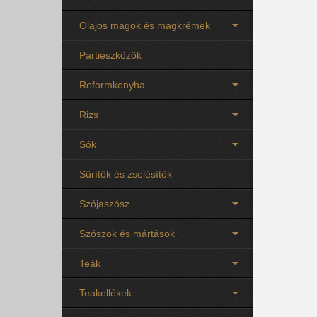
Olajos magok és magkrémek
Partieszközök
Reformkonyha
Rizs
Sók
Sűrítők és zselésítők
Szójaszósz
Szószok és mártások
Teák
Teakellékek