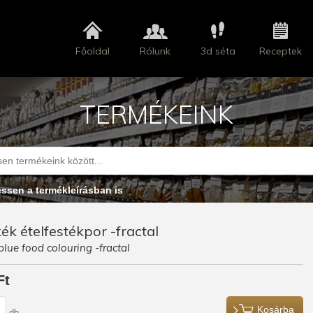
Főoldal
Rólunk
3d séta
Receptek
TERMÉKEINK
essen a termékleírásban is
ék ételfestékpor -fractal
blue food colouring -fractal
Ft
Kosárba
db