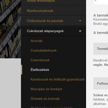
Ázsiai levesalapok
Bambusznyársak
A termék
Kiszerelés
Chiliszószok és paszták
Bruttó egy
Cukrászati alapanyagok
A termék
Aromák
Termék
Csokoládédíszek
Cukordíszek
Rendkívül
vegán
,
Ha
Ételfestékek
Kandírozott és liofilizált gyümölcsök
Felhas
Marcipán és fondant
Száraz ecs
Öntetek és krémek
felületet,
alkalmas.