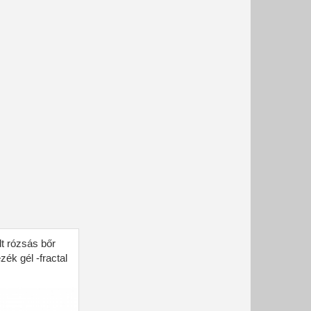
t rózsás bőr
zék gél -fractal