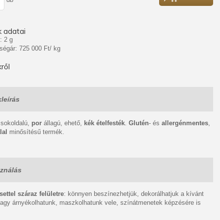
 adatai
: 2 g
ségár: 725 000 Ft/ kg
ről
leírás
 sokoldalú,
por
állagú, ehető,
kék ételfesték
.
Glutén
- és
allergénmentes
,
lal
minősítésű termék.
ználás
ettel száraz felületre
: könnyen beszínezhetjük, dekorálhatjuk a kívánt
 vagy árnyékolhatunk, maszkolhatunk vele, színátmenetek képzésére is