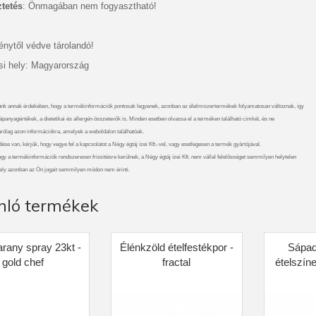
tetés
: Önmagában nem fogyasztható!
énytől védve tárolandó!
i hely: Magyarország
nk annak érdekében, hogy a termékinformációk pontosak legyenek, azonban az élelmiszertermékek folyamatosan változnak, így
ápanyagértékek, a dietetikai és allergén összetevők is. Minden esetben olvassa el a terméken található címkét, és ne
rólag azon információkra, amelyek a weboldalon találhatóak.
se van, kérjük, hogy vegye fel a kapcsolatot a Négy égtáj ízei Kft.-vel, vagy esetlegesen a termék gyártójával.
gy a termékinformációk rendszeresen frissítésre kerülnek, a Négy égtáj ízei Kft. nem vállal felelősséget semmilyen helytelen
ely azonban az Ön jogait semmilyen módon nem érinti.
nló termékek
arany spray 23kt -
Élénkzöld ételfestékpor -
Sápad
gold chef
fractal
ételszíne