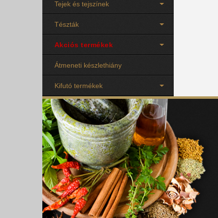
Tejek és tejszínek
Tészták
Akciós termékek
Átmeneti készlethiány
Kifutó termékek