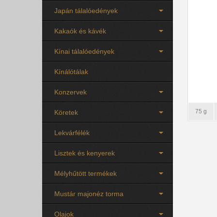
Japán tálalóedények
Kakaók és kávék
Kínai tálalóedények
Kínálótálak
Konzervek
75 g
Köretek
Lekvárfélék
Lisztek és kenyerek
Mélyhűtött termékek
Mustár majonéz torma
Olajok