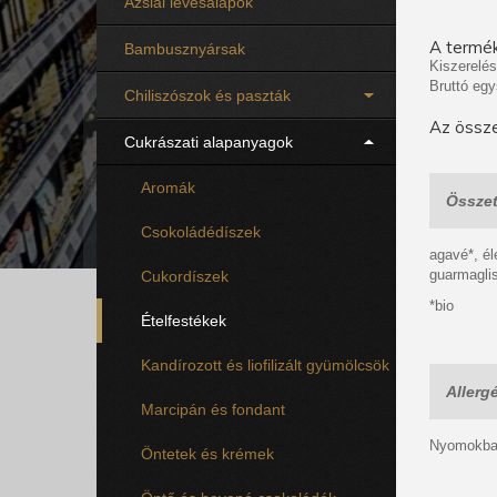
Ázsiai levesalapok
A termék
Bambusznyársak
Kiszerelés
Bruttó egy
Chiliszószok és paszták
Az össze
Cukrászati alapanyagok
Aromák
Összet
Csokoládédíszek
agavé*, él
guarmagli
Cukordíszek
*bio
Ételfestékek
Kandírozott és liofilizált gyümölcsök
Allerg
Marcipán és fondant
Nyomokban
Öntetek és krémek