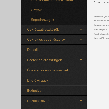
Öntő és bevonó csokoládék
Származás
Ostyák
Mindent megteszü
Segédanyagok
az összetevők, a t
hagyatkozzon kizá
Cukrászati eszközök
Ha bármilyen kérdé
Annak ellenére, ho
információért, am
Cukrok és édesítőszerek
Dezsőke
Ecetek és dresszingek
Édességek és sós snackek
Ehető virágok
Evőpálca
Főzőeszközök