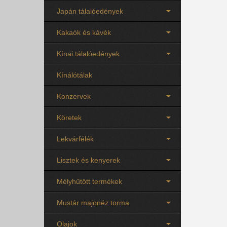
Japán tálalóedények
Kakaók és kávék
Kínai tálalóedények
Kínálótálak
Konzervek
Köretek
Lekvárfélék
Lisztek és kenyerek
Mélyhűtött termékek
Mustár majonéz torma
Olajok