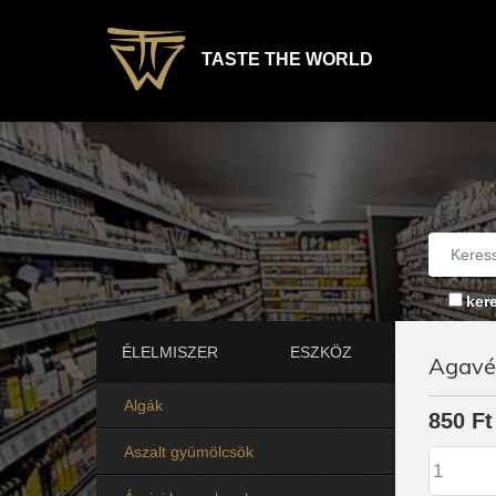
TASTE THE WORLD
ker
ÉLELMISZER
ESZKÖZ
Agavé 
Algák
850 Ft
Aszalt gyümölcsök