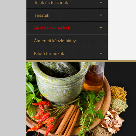
Tejek és tejszínek
Tészták
Akciós termékek
Átmeneti készlethiány
Kifutó termékek