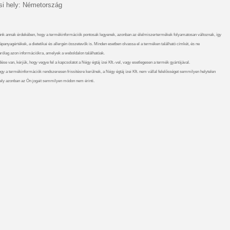
i hely: Németország
nk annak érdekében, hogy a termékinformációk pontosak legyenek, azonban az élelmiszertermékek folyamatosan változnak, így
ápanyagértékek, a dietetikai és allergén összetevők is. Minden esetben olvassa el a terméken található címkét, és ne
rólag azon információkra, amelyek a weboldalon találhatóak.
se van, kérjük, hogy vegye fel a kapcsolatot a Négy égtáj ízei Kft.-vel, vagy esetlegesen a termék gyártójával.
gy a termékinformációk rendszeresen frissítésre kerülnek, a Négy égtáj ízei Kft. nem vállal felelősséget semmilyen helytelen
ely azonban az Ön jogait semmilyen módon nem érinti.