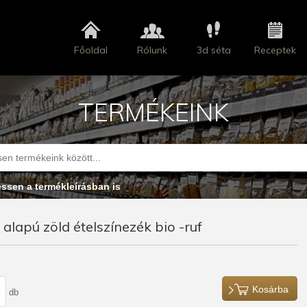
Főoldal
Rólunk
3d séta
Receptek
TERMÉKEINK
essen a termékleírásban is
alapú zöld ételszínezék bio -ruf
Kosárba
db