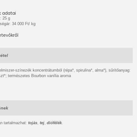
 adatai
: 25 g
ségár: 34 000 Ft/ kg
tevőkről
étel
elmiszer-színezék koncentrátumból (répa*, spirulina*, alma*), sűrítőanyag:
szt*; természetes Bourbon vanília aroma
ének
 tartalmazhat:
tojás
,
tej
,
diófélék
.