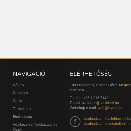
NAVIGÁCIÓ
ELÉRHETŐSÉG
Rólunk
1093 Budapest, Csarnok tér 5.
Megtek
térképen
Receptek
Telefon: +36 1 215 7148
Gastro
E-mail:
azsiabolt@azsiabolt.hu
Webshop e-mail:
web@ttworld.hu
Termékeink
Elérhetőség
facebook.com/tastetheworldb
facebook.com/azsiaboltonline
Adatkezelési Tájékoztató és
ÁSZF