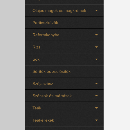
Olajos magok és magkrémek
Partieszközök
Reformkonyha
Rizs
Sók
Sűrítők és zselésítők
Szójaszósz
Szószok és mártások
Teák
Teakellékek