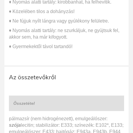
♦ Nyomás alatti tartály: kirobbanhat, ha felhevítik.
♦ Közelében tilos a dohányzás!
♦ Ne fújjuk nyílt lángra vagy gyúlékony felületre.
♦ Nyomás alatti tartály: ne szurkáljuk, ne gyújtsuk fel,
akkor sem, ha már kifogyott.
♦ Gyermekektől távol tartandó!
Az összetevőkről
Összetétel
pálmazsír (nem hidrogénezett), emulgeálószer:
szója
lecitin; stabilizátor: E333; színezék: E102*, E133;
emulgeálószer: E433; hajtógáz: E943a, E943b, E944