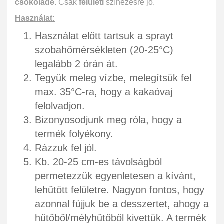
csokoládé
. Csak
felületi
színezésre jó.
Használat:
Használat előtt tartsuk a sprayt
szobahőmérsékleten (20-25°C)
legalább 2 órán át.
Tegyük meleg vízbe, melegítsük fel
max. 35°C-ra, hogy a kakaóvaj
felolvadjon.
Bizonyosodjunk meg róla, hogy a
termék folyékony.
Rázzuk fel jól.
Kb. 20-25 cm-es távolságból
permetezzük egyenletesen a kívánt,
lehűtött felületre. Nagyon fontos, hogy
azonnal fújjuk be a desszertet, ahogy a
hűtőből/mélyhűtőből kivettük. A termék