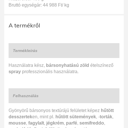
Bruttó egységár: 44 988 Ft/ kg
A termékről
Termékleírás
Használatra kész,
bársonyhatású zöld
ételszínező
spray
professzionális használatra.
Felhasználás
Gyönyörű bársonyos textúrájú felületet képez
hűtött
desszertek
en, mint pl.
hűtött sütemények
, -
torták
,
mousse
,
fagylalt
,
jégkrém
,
parfé
,
semifreddo
,