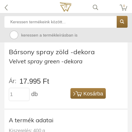
0
keressen a termékleírásban is
Bársony spray zöld -dekora
Velvet spray green -dekora
17.995 Ft
Ár:
db
Kosárba
A termék adatai
Kiszerelés: 400 g