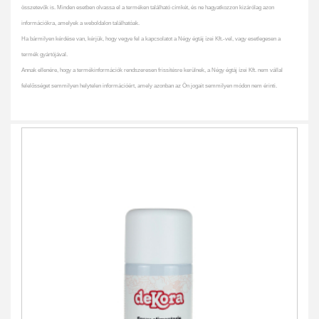
összetevők is. Minden esetben olvassa el a terméken található címkét, és ne hagyatkozzon kizárólag azon
információkra, amelyek a weboldalon találhatóak.
Ha bármilyen kérdése van, kérjük, hogy vegye fel a kapcsolatot a Négy égtáj ízei Kft.-vel, vagy esetlegesen a
termék gyártójával.
Annak ellenére, hogy a termékinformációk rendszeresen frissítésre kerülnek, a Négy égtáj ízei Kft. nem vállal
felelősséget semmilyen helytelen információért, amely azonban az Ön jogait semmilyen módon nem érinti.