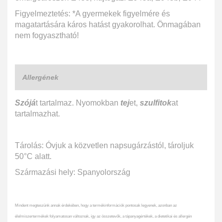
Figyelmeztetés: *A gyermekek figyelmére és
magatartására káros hatást gyakorolhat. Önmagában
nem fogyasztható!
Allergének
Szójá
t tartalmaz. Nyomokban
tej
et,
szulfitok
at
tartalmazhat.
Tárolás: Óvjuk a közvetlen napsugárzástól, tároljuk
50°C alatt.
Származási hely: Spanyolország
Mindent megteszünk annak érdekében, hogy a termékinformációk pontosak legyenek, azonban az
élelmiszertermékek folyamatosan változnak, így az összetevők, a tápanyagértékek, a dietetikai és allergén