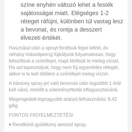
színe enyhén változó lehet a festék
sajátosságai miatt. Elégséges 1-2
réteget ráfújni, különben túl vastag lesz
a bevonat, és rontja a desszert
élvezeti értékét.
Használat után a sprayt fordítsuk fejjel lefelé, és
néhány másodpercig fújkáljunk folyamatosan, hogy
kitisztítsuk a szórófejet, majd öblítsük le meleg vízzel.
Ha azt tapasztaljuk, hogy nem fúj egyenletes réteget,
akkor is le kell öblíteni a szórófejet meleg vízzel.
A bársony spray-jel való bevonás után legalább 1 órát
kell várni, mielőtt a süteményt/tortát elfogyasztanánk.
Megengedett legnagyobb arányú felhasználás: 6.42
g/kg
FONTOS FIGYELMEZTETÉS!
♦ Rendkívül gyúlékony aerosol spray.