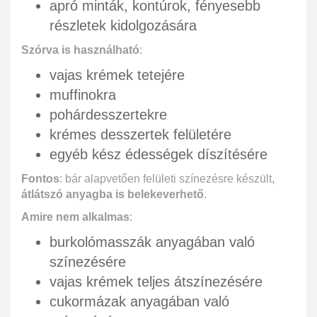
apró minták, kontúrok, fényesebb
részletek kidolgozására
Szórva is használható
:
vajas krémek tetejére
muffinokra
pohárdesszertekre
krémes desszertek felületére
egyéb kész édességek díszítésére
Fontos
: bár alapvetően felületi színezésre készült,
átlátszó anyagba is belekeverhető
.
Amire nem alkalmas
:
burkolómasszák anyagában való
színezésére
vajas krémek teljes átszínezésére
cukormázak anyagában való