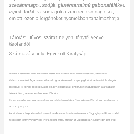
szezámmag
ot,
szójá
t,
gluténtartalmú gabonafélék
et,
tojás
t,
hal
at is csomagoló üzemben csomagolták,
emiatt ezen allergéneket nyomokban tartalmazhatja.
Tárolás: Hűvös, száraz helyen, fénytől védve
tárolandó!
Származási hely: Egyesült Királyság
Mindent megteszünk annak érdekében, hogy a termékinformációk pontosak legyenek, azonban az
élelmiszertermékek folyamatosan változnak, így az összetevők, a tápanyagértékek, a dietetikai és allergén
összetevők is. Minden esetben olvassa el a terméken található címkét, és ne hagyatkozzon kizárólag azon
információkra, amelyek a weboldalon találhatóak.
Ha bármilyen kérdése van, kérjük, hogy vegye fel a kapcsolatot a Négy égtáj ízei Kft.-vel, vagy esetlegesen a
termék gyártójával.
Annak ellenére, hogy a termékinformációk rendszeresen frissítésre kerülnek, a Négy égtáj ízei Kft. nem vállal
felelősséget semmilyen helytelen információért, amely azonban az Ön jogait semmilyen módon nem érinti.