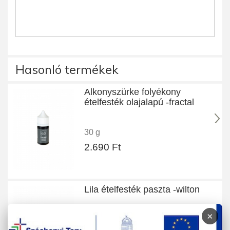
Hasonló termékek
Alkonyszürke folyékony
ételfesték olajalapú -fractal
30 g
2.690 Ft
Lila ételfesték paszta -wilton
×
28 g