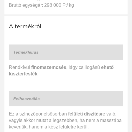
Bruttó egységár: 298 000 Ft/ kg
A termékről
Termékleírás
Rendkívül
finomszemcsés
, lágy csillogású
ehető
lüszterfesték
.
Felhasználás
Ez a színezőpor elsősorban
felületi díszítés
re való,
vagyis akkor mutat a legszebben, ha nem a masszába
keverjük, hanem a kész felületre kerül.