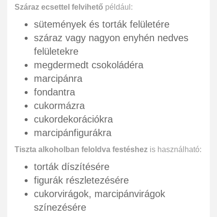
Száraz ecsettel felvihető
például:
sütemények és torták felületére
száraz vagy nagyon enyhén nedves
felületekre
megdermedt csokoládéra
marcipánra
fondantra
cukormázra
cukordekorációkra
marcipánfigurákra
Tiszta alkoholban feloldva festéshez
is használható:
torták díszítésére
figurák részletezésére
cukorvirágok, marcipánvirágok
színezésére