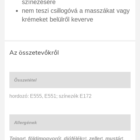
színezésére
nem teszi csillogóvá a masszákat vagy
krémeket belülről keverve
Az összetevőkről
Összetétel
hordozó: E555, E551; színezék E172
Allergének
Tejpor
t,
földimogyoró
t,
diófélék
et,
zeller
t,
mustár
t,