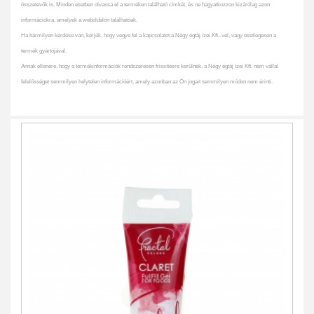
összetevők is. Minden esetben olvassa el a terméken található címkét, és ne hagyatkozzon kizárólag azon
információkra, amelyek a weboldalon találhatóak.
Ha bármilyen kérdése van, kérjük, hogy vegye fel a kapcsolatot a Négy égtáj ízei Kft.-vel, vagy esetlegesen a
termék gyártójával.
Annak ellenére, hogy a termékinformációk rendszeresen frissítésre kerülnek, a Négy égtáj ízei Kft. nem vállal
felelősséget semmilyen helytelen információért, amely azonban az Ön jogait semmilyen módon nem érinti.