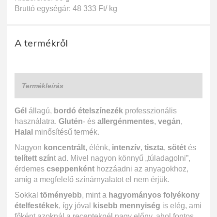
Bruttó egységár: 48 333 Ft/ kg
A termékről
Termékleírás
Gél
állagú,
bordó ételszínezék
professzionális
használatra.
Glutén
- és
allergénmentes
,
vegán
,
Halal
minősítésű termék.
Nagyon
koncentrált
, élénk,
intenzív
,
tiszta
,
sötét
és
telített szín
t ad. Mivel nagyon könnyű „túladagolni”,
érdemes
cseppenként
hozzáadni az anyagokhoz,
amíg a megfelelő színárnyalatot el nem érjük.
Sokkal
töményebb
, mint a
hagyományos folyékony
ételfestékek
, így jóval
kisebb mennyiség
is elég, ami
főként azoknál a recepteknél nagy előny, ahol fontos,