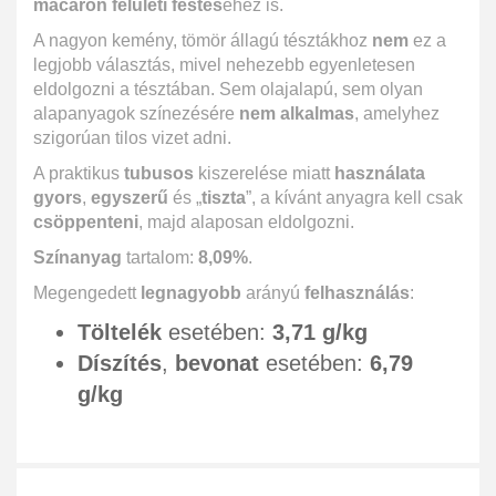
macaron felületi festés
éhez is.
A nagyon kemény, tömör állagú tésztákhoz
nem
ez a
legjobb választás, mivel nehezebb egyenletesen
eldolgozni a tésztában. Sem olajalapú, sem olyan
alapanyagok színezésére
nem alkalmas
, amelyhez
szigorúan tilos vizet adni.
A praktikus
tubusos
kiszerelése miatt
használata
gyors
,
egyszerű
és „
tiszta
”, a kívánt anyagra kell csak
csöppenteni
, majd alaposan eldolgozni.
Színanyag
tartalom:
8,09%
.
Megengedett
legnagyobb
arányú
felhasználás
:
Töltelék
esetében:
3,71 g/kg
Díszítés
,
bevonat
esetében:
6,79
g/kg