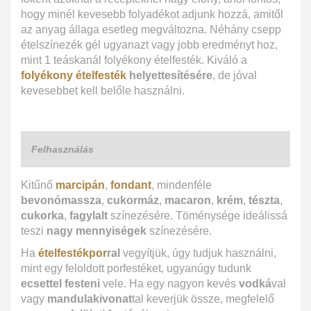
hogy minél kevesebb folyadékot adjunk hozzá, amitől
az anyag állaga esetleg megváltozna. Néhány csepp
ételszínezék gél ugyanazt vagy jobb eredményt hoz,
mint 1 teáskanál folyékony ételfesték. Kiváló a
folyékony ételfesték
helyettesítésére
, de jóval
kevesebbet kell belőle használni.
Felhasználás
Kitűnő
marcipán
,
fondant
, mindenféle
bevonómassza
,
cukormáz
,
macaron
,
krém
,
tészta
,
cukorka
,
fagylalt
színezésére. Töménysége ideálissá
teszi
nagy mennyiségek
színezésére.
Ha
ételfestékpor
ral
vegyítjük, úgy tudjuk használni,
mint egy feloldott porfestéket, ugyanúgy tudunk
ecsettel festeni
vele. Ha egy nagyon kevés
vodká
val
vagy
mandulakivonat
tal keverjük össze, megfelelő