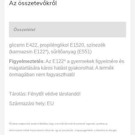
Az összetevőkről
Összetétel
glicerin E422, propilénglikol E1520, színezék
(karmazsin E122*), sűrítőanyag (E551)
Figyelmeztetés
: Az E122* a gyermekek figyelmére és
magatartására káros hatást gyakorolhat. A termék
önmagában nem fogyasztható!
Tárolás: Fénytől védve tárolandó!
Származási hely: EU
Mindent megteszünk annak érdekében, hogy a termékinformációk pontosak legyenek, azonban az
élelmiszertermékek folyamatosan változnak, így az összetevők, a tápanyagértékek, a dietetikai és allergén