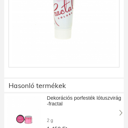
Hasonló termékek
Dekorációs porfesték lótuszvirág
-fractal
2 g