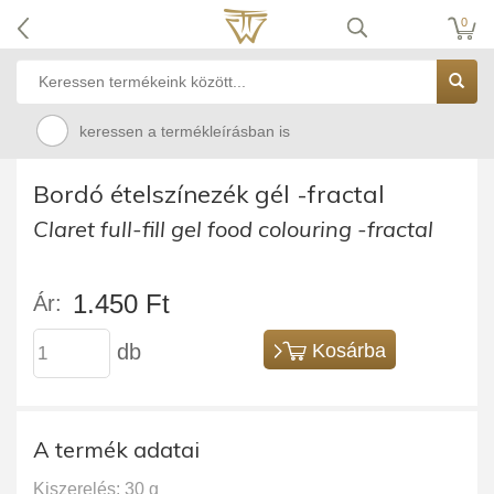
0
keressen a termékleírásban is
Bordó ételszínezék gél -fractal
Claret full-fill gel food colouring -fractal
1.450 Ft
Ár:
db
Kosárba
A termék adatai
Kiszerelés: 30 g