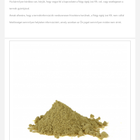
Ha bármilyen kérdése van, kérjük, hogy vegye fel a kapcsolatot a Négy égtáj ízei Kft.-vel, vagy esetlegesen a
termék gyártójával.
Annak ellenére, hogy a termékinformációk rendszeresen frissítésre kerülnek, a Négy égtáj ízei Kft. nem vállal
felelősséget semmilyen helytelen információért, amely azonban az Ön jogait semmilyen módon nem érinti.