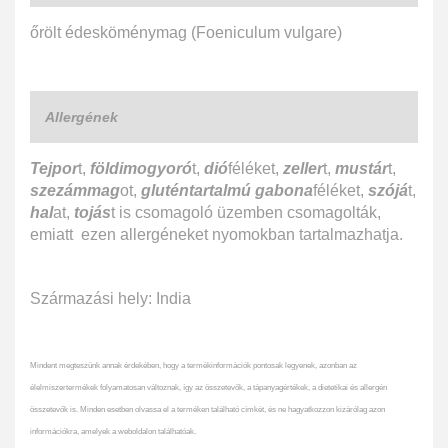
őrölt édesköménymag (Foeniculum vulgare)
Allergének
Tejpor
t,
földimogyoró
t,
dió
féléket,
zeller
t,
mustár
t,
szezámmag
ot,
gluténtartalmú gabona
féléket,
szójá
t,
hal
at,
tojás
t is csomagoló üzemben csomagolták,
emiatt ezen allergéneket nyomokban tartalmazhatja.
Származási hely: India
Mindent megteszünk annak érdekében, hogy a termékinformációk pontosak legyenek, azonban az
élelmiszertermékek folyamatosan változnak, így az összetevők, a tápanyagértékek, a dietetikai és allergén
összetevők is. Minden esetben olvassa el a terméken található címkét, és ne hagyatkozzon kizárólag azon
információkra, amelyek a weboldalon találhatóak.