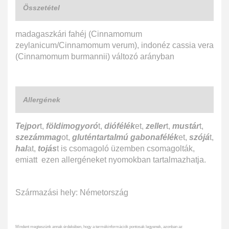
Összetétel
madagaszkári fahéj (Cinnamomum
zeylanicum/Cinnamomum verum), indonéz cassia vera
(Cinnamomum burmannii) változó arányban
Allergének
Tejpor
t,
földimogyoró
t,
diófélék
et,
zeller
t,
mustár
t,
szezámmag
ot,
gluténtartalmú gabonafélék
et,
szójá
t,
hal
at,
tojás
t is csomagoló üzemben csomagolták,
emiatt ezen allergéneket nyomokban tartalmazhatja.
Származási hely: Németország
Mindent megteszünk annak érdekében, hogy a termékinformációk pontosak legyenek, azonban az