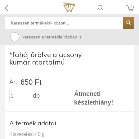
0
keressen a termékleírásban is
*fahéj őrölve alacsony
kumarintartalmú
650 Ft
Ár:
Átmeneti
db
készlethiány!
A termék adatai
Kiszerelés: 40 g