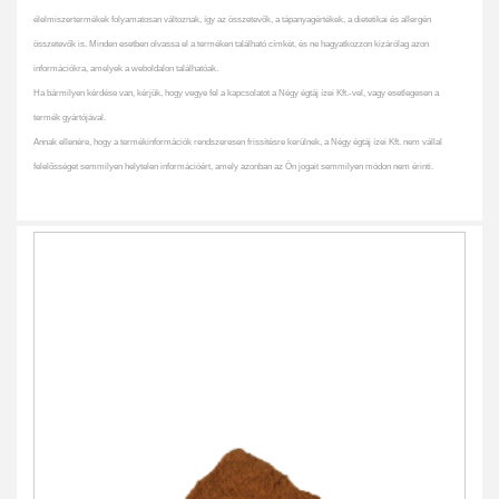
élelmiszertermékek folyamatosan változnak, így az összetevők, a tápanyagértékek, a dietetikai és allergén
összetevők is. Minden esetben olvassa el a terméken található címkét, és ne hagyatkozzon kizárólag azon
információkra, amelyek a weboldalon találhatóak.
Ha bármilyen kérdése van, kérjük, hogy vegye fel a kapcsolatot a Négy égtáj ízei Kft.-vel, vagy esetlegesen a
termék gyártójával.
Annak ellenére, hogy a termékinformációk rendszeresen frissítésre kerülnek, a Négy égtáj ízei Kft. nem vállal
felelősséget semmilyen helytelen információért, amely azonban az Ön jogait semmilyen módon nem érinti.