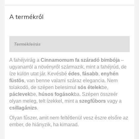
A termékről
Termékleírás
A fahéjvirág a
Cinnamomum fa száradó bimbója
–
ugyanarról a növényről származik, mint a fahéjrúd, de
íze külön utat jár. Kevésbé
édes
,
fásabb
,
enyhén
füstös
, van benne valami száraz elegancia. Nem
tolakodó, de szépen belesimul
sós ételek
be,
páclevek
be,
húsos fogások
ba. Szépen összeér
olyan meleg, telt ízekkel, mint a
szegfűbors
vagy a
csillagánizs
.
Olyan fűszer, amit nem feltétlenül vesz észre elsőre az
ember, de hiányzik, ha kimarad.