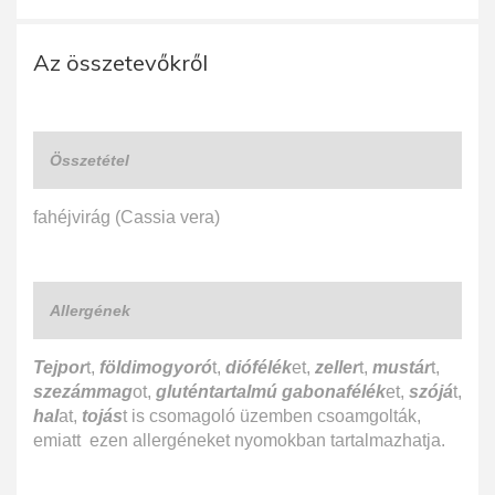
Az összetevőkről
Összetétel
fahéjvirág (Cassia vera)
Allergének
Tejpor
t,
földimogyoró
t,
diófélék
et,
zeller
t,
mustár
t,
szezámmag
ot,
gluténtartalmú gabonafélék
et,
szójá
t,
hal
at,
tojás
t is csomagoló üzemben csoamgolták,
emiatt ezen allergéneket nyomokban tartalmazhatja.