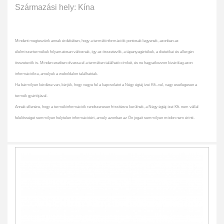
Származási hely: Kína
Mindent megteszünk annak érdekében, hogy a termékinformációk pontosak legyenek, azonban az
élelmiszertermékek folyamatosan változnak, így az összetevők, a tápanyagértékek, a dietetikai és allergén
összetevők is. Minden esetben olvassa el a terméken található címkét, és ne hagyatkozzon kizárólag azon
információkra, amelyek a weboldalon találhatóak.
Ha bármilyen kérdése van, kérjük, hogy vegye fel a kapcsolatot a Négy égtáj ízei Kft.-vel, vagy esetlegesen a
termék gyártójával.
Annak ellenére, hogy a termékinformációk rendszeresen frissítésre kerülnek, a Négy égtáj ízei Kft. nem vállal
felelősséget semmilyen helytelen információért, amely azonban az Ön jogait semmilyen módon nem érinti.