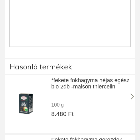
Hasonló termékek
*fekete fokhagyma héjas egész
bio 2db -maison thiercelin
100 g
8.480 Ft
Fekete fokhagyma gerezdek