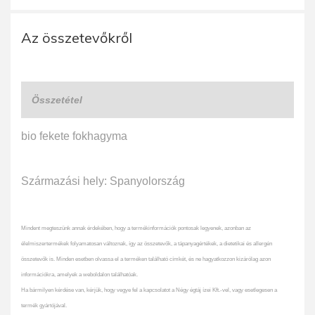
Az összetevőkről
Összetétel
bio fekete fokhagyma
Származási hely: Spanyolország
Mindent megteszünk annak érdekében, hogy a termékinformációk pontosak legyenek, azonban az
élelmiszertermékek folyamatosan változnak, így az összetevők, a tápanyagértékek, a dietetikai és allergén
összetevők is. Minden esetben olvassa el a terméken található címkét, és ne hagyatkozzon kizárólag azon
információkra, amelyek a weboldalon találhatóak.
Ha bármilyen kérdése van, kérjük, hogy vegye fel a kapcsolatot a Négy égtáj ízei Kft.-vel, vagy esetlegesen a
termék gyártójával.