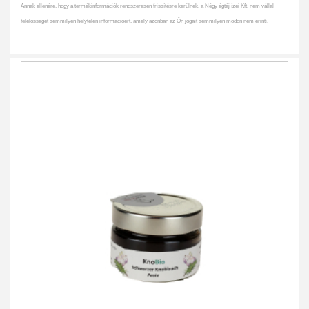
Annak ellenére, hogy a termékinformációk rendszeresen frissítésre kerülnek, a Négy égtáj ízei Kft. nem vállal
felelősséget semmilyen helytelen információért, amely azonban az Ön jogait semmilyen módon nem érinti.