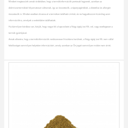
Mindent megteszünk annak érdekében, hogy a termékinformációk pontosak legyenek, azonban az
élelmiszertermékek folyamatosan változnak, így az összetevők, a tápanyagértékek, a dietetikai és allergén
összetevők is. Minden esetben olvassa el a terméken található címkét, és ne hagyatkozzon kizárólag azon
információkra, amelyek a weboldalon találhatóak.
Ha bármilyen kérdése van, kérjük, hogy vegye fel a kapcsolatot a Négy égtáj ízei Kft.-vel, vagy esetlegesen a
termék gyártójával.
Annak ellenére, hogy a termékinformációk rendszeresen frissítésre kerülnek, a Négy égtáj ízei Kft. nem vállal
felelősséget semmilyen helytelen információért, amely azonban az Ön jogait semmilyen módon nem érinti.