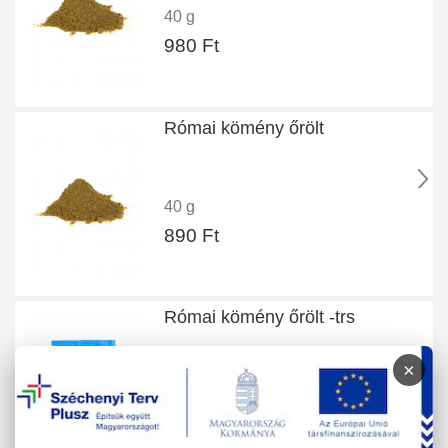
40 g
980 Ft
Római kömény őrölt
40 g
890 Ft
Római kömény őrölt -trs
×
100 g
1.750 Ft