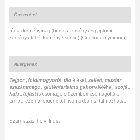
Összetétel
római köménymag (borsos kömény / egyiptomi
kömény / fehér kömény / kumin) (Cuminum cyminum)
Allergének
Tejpor
t,
földimogyoró
t,
dió
féléket,
zeller
t,
mustár
t,
szezámmag
ot,
gluténtartalmú gabona
féléket,
szójá
t,
hal
at,
tojás
t is csomagoló üzemben csomagolták,
emiatt ezen allergéneket nyomokban tartalmazhatja.
Származási hely: India