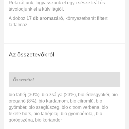
Relaxáljunk, fogyasszunk el egy csésze teát és
távolodjunk el a külvilágtól.
A doboz
17 db aromazáró
, környezetbarát
filter
t
tartalmaz.
Az összetevőkről
Összetétel
bio fahéj (30%), bio zsálya (23%), bio édesgyökér, bio
oregánó (8%), bio kardamom, bio citromfű, bio
gyömbér, bio szegfűszeg, bio citrom verbéna, bio
fekete bors, bio fahéjolaj, bio gyömbérolaj, bio
görögszéna, bio koriander