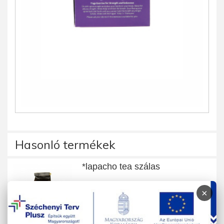
Hasonló termékek
*lapacho tea szálas
×
40 g
890 Ft