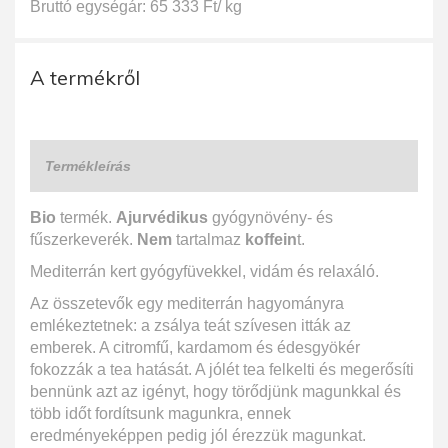
Bruttó egységár: 65 333 Ft/ kg
A termékről
Termékleírás
Bio
termék.
Ajurvédikus
gyógynövény- és
fűszerkeverék.
Nem
tartalmaz
koffein
t.
Mediterrán kert gyógyfüvekkel, vidám és relaxáló.
Az összetevők egy mediterrán hagyományra
emlékeztetnek: a zsálya teát szívesen itták az
emberek. A citromfű, kardamom és édesgyökér
fokozzák a tea hatását. A jólét tea felkelti és megerősíti
bennünk azt az igényt, hogy törődjünk magunkkal és
több időt fordítsunk magunkra, ennek
eredményeképpen pedig jól érezzük magunkat.