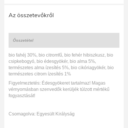
Az összetevőkről
Összetétel
bio fahéj 30%, bio citromfű, bio fehér hibiszkusz, bio
csipkebogyó, bio édesgyökér, bio alma 5%,
természetes alma ízesítés 5%, bio cikóriagyökér, bio
természetes citrom ízesítés 1%
Figyelmeztetés: Édesgyökeret tartalmaz! Magas
vérnyomásban szenvedők kerüljék túlzott mértékű
fogyasztását!
Csomagolva: Egyesült Királyság