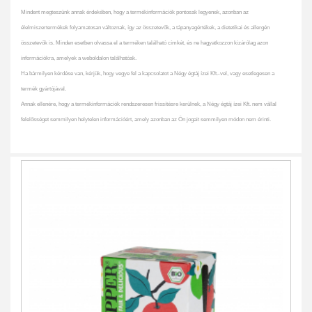
Mindent megteszünk annak érdekében, hogy a termékinformációk pontosak legyenek, azonban az
élelmiszertermékek folyamatosan változnak, így az összetevők, a tápanyagértékek, a dietetikai és allergén
összetevők is. Minden esetben olvassa el a terméken található címkét, és ne hagyatkozzon kizárólag azon
információkra, amelyek a weboldalon találhatóak.
Ha bármilyen kérdése van, kérjük, hogy vegye fel a kapcsolatot a Négy égtáj ízei Kft.-vel, vagy esetlegesen a
termék gyártójával.
Annak ellenére, hogy a termékinformációk rendszeresen frissítésre kerülnek, a Négy égtáj ízei Kft. nem vállal
felelősséget semmilyen helytelen információért, amely azonban az Ön jogait semmilyen módon nem érinti.