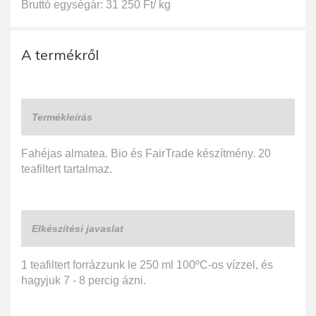
Bruttó egységár: 31 250 Ft/ kg
A termékről
Termékleírás
Fahéjas almatea. Bio és FairTrade készítmény. 20
teafiltert tartalmaz.
Elkészítési javaslat
1 teafiltert forrázzunk le 250 ml 100ºC-os vízzel, és
hagyjuk 7 - 8 percig ázni.