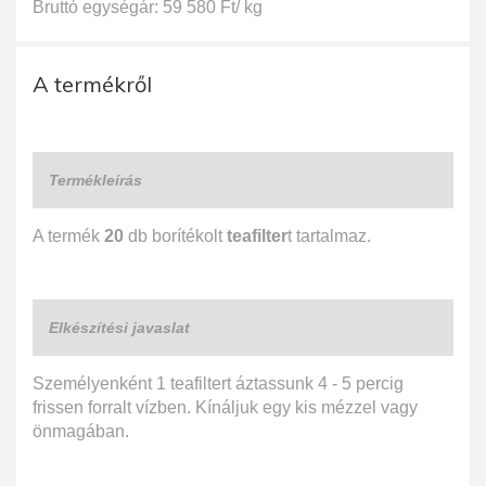
Bruttó egységár: 59 580 Ft/ kg
A termékről
Termékleírás
A termék
20
db borítékolt
teafilter
t tartalmaz.
Elkészítési javaslat
Személyenként 1 teafiltert áztassunk 4 - 5 percig
frissen forralt vízben. Kínáljuk egy kis mézzel vagy
önmagában.