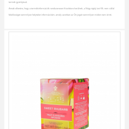
termék gyártójával.
Annak ellenére, hogy a termékinformációk rendszeresen frissítésre kerülnek, a Négy égtáj ízei Kft. nem vállal
felelősséget semmilyen helytelen információért, amely azonban az Ön jogait semmilyen módon nem érinti.