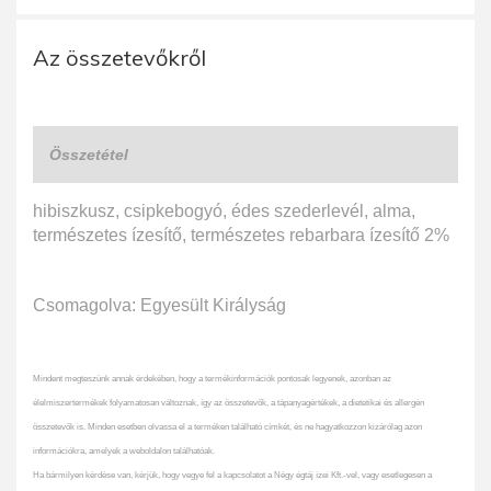
Az összetevőkről
Összetétel
hibiszkusz, csipkebogyó, édes szederlevél, alma,
természetes ízesítő, természetes rebarbara ízesítő 2%
Csomagolva: Egyesült Királyság
Mindent megteszünk annak érdekében, hogy a termékinformációk pontosak legyenek, azonban az
élelmiszertermékek folyamatosan változnak, így az összetevők, a tápanyagértékek, a dietetikai és allergén
összetevők is. Minden esetben olvassa el a terméken található címkét, és ne hagyatkozzon kizárólag azon
információkra, amelyek a weboldalon találhatóak.
Ha bármilyen kérdése van, kérjük, hogy vegye fel a kapcsolatot a Négy égtáj ízei Kft.-vel, vagy esetlegesen a