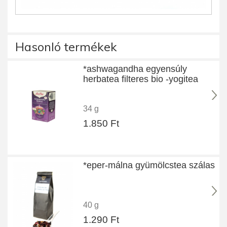
Hasonló termékek
*ashwagandha egyensúly
herbatea filteres bio -yogitea
34 g
1.850 Ft
*eper-málna gyümölcstea szálas
40 g
1.290 Ft