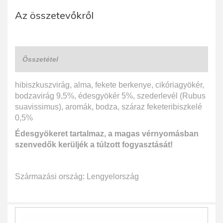
Az összetevőkről
Összetétel
hibiszkuszvirág, alma, fekete berkenye, cikóriagyökér,
bodzavirág 9,5%, édesgyökér 5%, szederlevél (Rubus
suavissimus), aromák, bodza, száraz feketeribiszkelé
0,5%
Édesgyökeret tartalmaz, a magas vérnyomásban
szenvedők kerüljék a túlzott fogyasztását!
Származási ország: Lengyelország