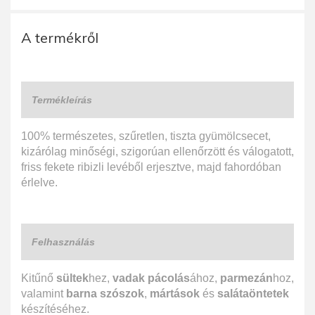
A termékről
Termékleírás
100% természetes, szűretlen, tiszta gyümölcsecet,
kizárólag minőségi, szigorúan ellenőrzött és válogatott,
friss fekete ribizli levéből erjesztve, majd fahordóban
érlelve.
Felhasználás
Kitűnő
sültek
hez,
vadak pácolás
ához,
parmezán
hoz,
valamint
barna szószok
,
mártások
és
salátaöntetek
készítéséhez.