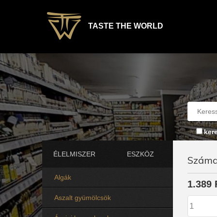
TASTE THE WORLD
ker
ÉLELMISZER
ESZKÖZ
Számal
Algák
1.389 
Aszalt gyümölcsök