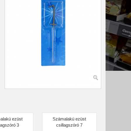
alakú ezüst
Számalakú ezüst
llagszóró 3
csillagszóró 7