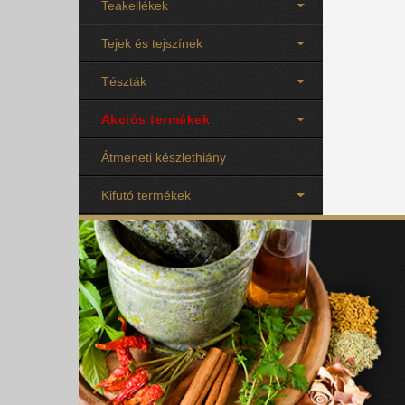
Teakellékek
Tejek és tejszínek
Tészták
Akciós termékek
Átmeneti készlethiány
Kifutó termékek