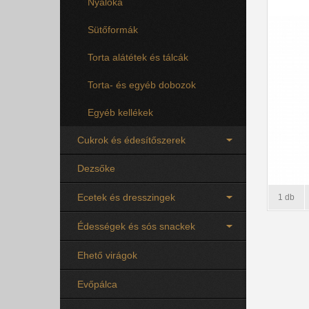
Nyalóka
Sütőformák
Torta alátétek és tálcák
Torta- és egyéb dobozok
Egyéb kellékek
Cukrok és édesítőszerek
Dezsőke
Ecetek és dresszingek
1 db
Édességek és sós snackek
Ehető virágok
Evőpálca