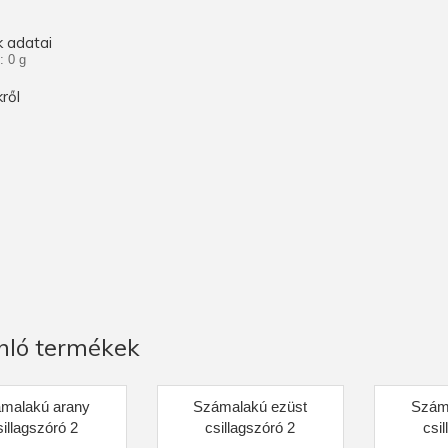
 adatai
: 0 g
ről
nló termékek
malakú arany
Számalakú ezüst
Szám
sillagszóró 2
csillagszóró 2
csi