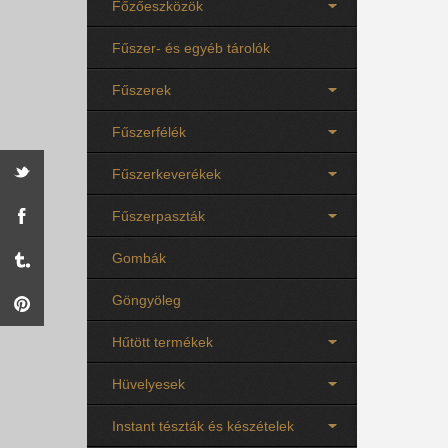
Főzőeszközök
Fűszer- és egyéb tárolók
Fűszerek
Fűszerfélék
Fűszerkeverékek
Fűszerpaszták
Gombák
Göngyöleg
Hűtött termékek
Hüvelyesek
Instant tészták és készételek