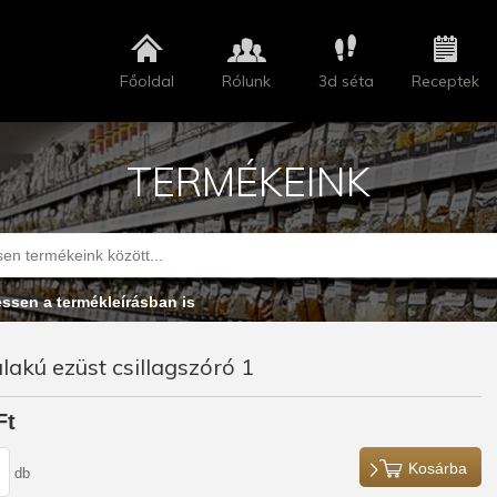
Főoldal
Rólunk
3d séta
Receptek
TERMÉKEINK
essen a termékleírásban is
akú ezüst csillagszóró 1
Ft
Kosárba
db