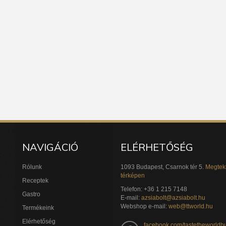
NAVIGÁCIÓ
ELÉRHETŐSÉG
Rólunk
1093 Budapest, Csarnok tér 5.
Megtek
térképen
Receptek
Telefon: +36 1 215 7148
Gastro
E-mail:
azsiabolt@azsiabolt.hu
Webshop e-mail:
web@ttworld.hu
Termékeink
Elérhetőség
facebook.com/tastetheworldb