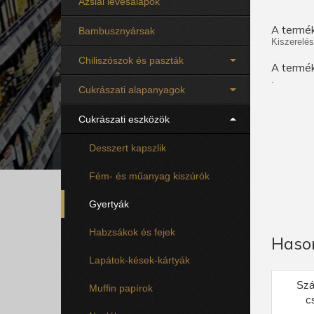
Ázsiai levesalapok
A termék
Bambusznyársak
Kiszerelés
Chiliszószok és paszták
A termék
.
Cukrászati alapanyagok
Cukrászati eszközök
Desszert kapszlik
Fém- és műanyag kiszúrók
Gyertyák
Habzsákok és fejek
Haso
Lapátok-kések-kártyák
Szá
Muffin papírok
c