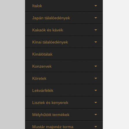
Italok
Japán tálalóedények
Kakaók és kávék
Kínai tálalóedények
Kínálótálak
Konzervek
Köretek
Lekvárfélék
Lisztek és kenyerek
Mélyhűtött termékek
Mustár majonéz torma