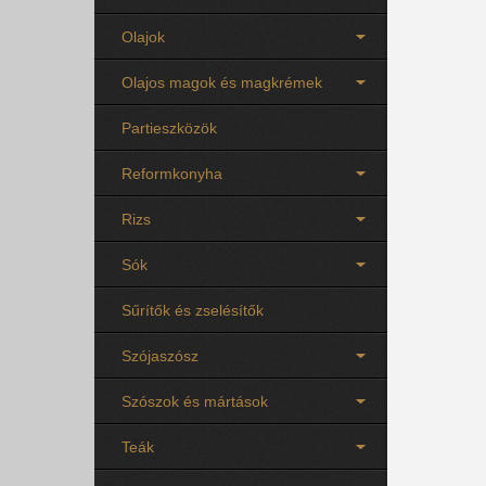
Olajok
Olajos magok és magkrémek
Partieszközök
Reformkonyha
Rizs
Sók
Sűrítők és zselésítők
Szójaszósz
Szószok és mártások
Teák