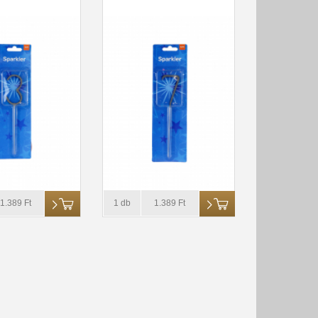
1.389 Ft
1 db
1.389 Ft