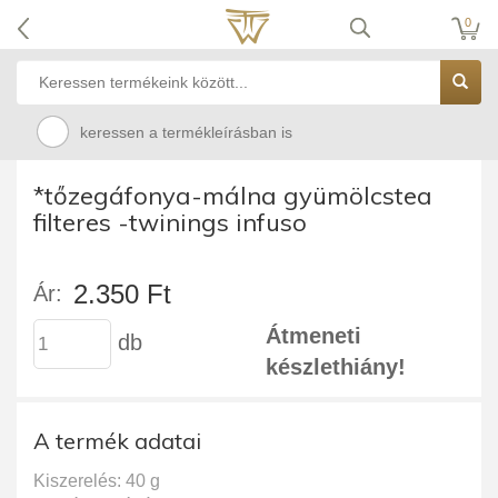
0
keressen a termékleírásban is
*tőzegáfonya-málna gyümölcstea
filteres -twinings infuso
2.350 Ft
Ár:
Átmeneti
db
készlethiány!
A termék adatai
Kiszerelés: 40 g