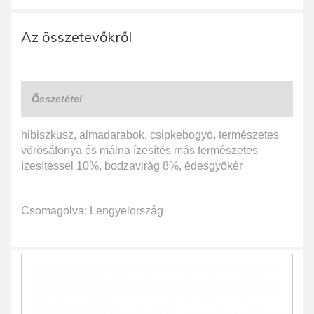
Az összetevőkről
Összetétel
hibiszkusz, almadarabok, csipkebogyó, természetes
vörösáfonya és málna ízesítés más természetes
ízesítéssel 10%, bodzavirág 8%, édesgyökér
Csomagolva: Lengyelország