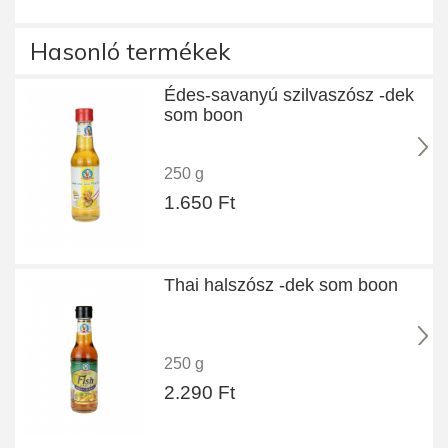
Hasonló termékek
Édes-savanyú szilvaszósz -dek
som boon
250 g
1.650 Ft
Thai halszósz -dek som boon
250 g
2.290 Ft