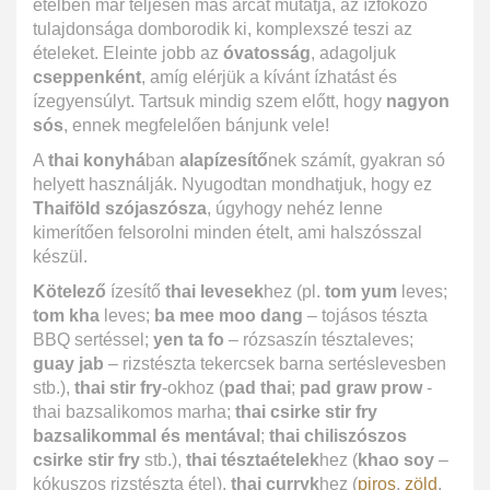
ételben már teljesen más arcát mutatja, az ízfokozó
tulajdonsága domborodik ki, komplexszé teszi az
ételeket. Eleinte jobb az
óvatosság
, adagoljuk
cseppenként
, amíg elérjük a kívánt ízhatást és
ízegyensúlyt. Tartsuk mindig szem előtt, hogy
nagyon
sós
, ennek megfelelően bánjunk vele!
A
thai konyhá
ban
alapízesítő
nek számít, gyakran só
helyett használják. Nyugodtan mondhatjuk, hogy ez
Thaiföld szójaszósza
, úgyhogy nehéz lenne
kimerítően felsorolni minden ételt, ami halszósszal
készül.
Kötelező
ízesítő
thai levesek
hez (pl.
tom yum
leves;
tom kha
leves;
ba mee moo dang
– tojásos tészta
BBQ sertéssel;
yen ta fo
– rózsaszín tésztaleves;
guay jab
– rizstészta tekercsek barna sertéslevesben
stb.),
thai stir fry
-okhoz (
pad thai
;
pad graw prow
-
thai bazsalikomos marha;
thai csirke stir fry
bazsalikommal és mentával
;
thai chiliszószos
csirke stir fry
stb.),
thai tésztaételek
hez (
khao soy
–
kókuszos rizstészta étel),
thai curryk
hez (
piros
,
zöld
,