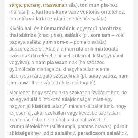
sárga
,
panang
,
massaman
stb.),
tod mun pla
-hoz
(halfasírt), a
kai look-kuey
vagy
vej-tojás öntet
éhez,
t
hai stílusú larb
hoz (darált sertéshús saláta).
Kiváló
hal
- és
húsmarinádok
, egyszerű
párolt rizs
,
thai sültrizs
(khao phat),
saláták
(pl.
som tam
– zöld
papaya saláta;
yum som-o
– pomelo saláta)
„fűszerezésére”. Alapja a
nam pla prik mártogató
szósznak (limelével, chilivel, cukorral, fokhagymával
vegyítve), a
nam pla waan
-nak (halszószos-
gyümölcsös mártogató), kihagyhatatlan eleme
bizonyos mártogató szószoknak (pl.
satay szósz
,
nam
jim jaew
- thai szárított chilis mártogató).
Meglehet, hogy számunkra szokatlan ízvilágot hoz, de
az egyedülálló ízfokozó tulajdonságai miatt egy
nagyon jó
kísérleti
„alany”, mindenkit bátorítunk, hogy
teljesen új, akár szokatlan vagy kevésbé szokatlan
kombinációkban is próbálja ki a halszószt: pl.
krumpliételek
hez (sültkrumpli, patatas bravas),
párolt
zöldségek
hez,
zöld salsá
hoz,
paradicsom salsá
hoz,