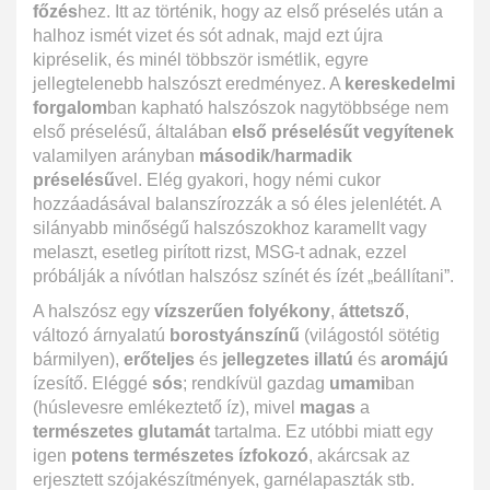
főzés
hez. Itt az történik, hogy az első préselés után a
halhoz ismét vizet és sót adnak, majd ezt újra
kipréselik, és minél többször ismétlik, egyre
jellegtelenebb halszószt eredményez. A
kereskedelmi
forgalom
ban kapható halszószok nagytöbbsége nem
első préselésű, általában
első préselésűt vegyítenek
valamilyen arányban
második
/
harmadik
préselésű
vel. Elég gyakori, hogy némi cukor
hozzáadásával balanszírozzák a só éles jelenlétét. A
silányabb minőségű halszószokhoz karamellt vagy
melaszt, esetleg pirított rizst, MSG-t adnak, ezzel
próbálják a nívótlan halszósz színét és ízét „beállítani”.
A halszósz egy
vízszerűen folyékony
,
áttetsző
,
változó árnyalatú
borostyánszínű
(világostól sötétig
bármilyen),
erőteljes
és
jellegzetes illatú
és
aromájú
ízesítő. Eléggé
sós
; rendkívül gazdag
umami
ban
(húslevesre emlékeztető íz), mivel
magas
a
természetes glutamát
tartalma. Ez utóbbi miatt egy
igen
potens természetes ízfokozó
, akárcsak az
erjesztett szójakészítmények, garnélapaszták stb.