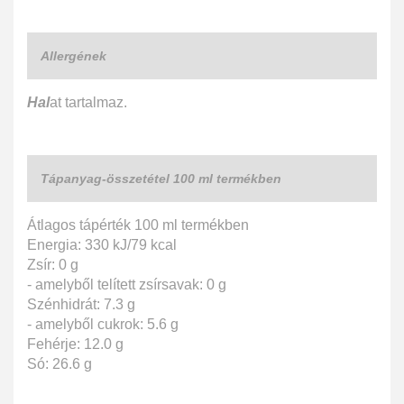
Allergének
Hal
at tartalmaz.
Tápanyag-összetétel 100 ml termékben
Átlagos tápérték 100 ml termékben
Energia: 330 kJ/79 kcal
Zsír: 0 g
- amelyből telített zsírsavak: 0 g
Szénhidrát: 7.3 g
- amelyből cukrok: 5.6 g
Fehérje: 12.0 g
Só: 26.6 g