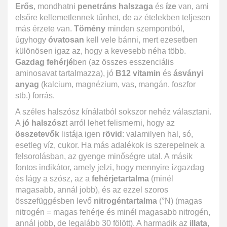
Erős
, mondhatni
penetráns halszaga
és
íze
van, ami
elsőre kellemetlennek tűnhet, de az ételekben teljesen
más érzete van.
Tömény
minden szempontból,
úgyhogy
óvatosan
kell vele bánni, mert ezesetben
különösen igaz az, hogy a kevesebb néha több.
Gazdag fehérjé
ben (az összes esszenciális
aminosavat tartalmazza), jó
B12 vitamin
és
ásványi
anyag
(kalcium, magnézium, vas, mangán, foszfor
stb.) forrás.
A széles halszósz kínálatból sokszor nehéz választani.
A
jó halszósz
t arról lehet felismerni, hogy az
összetevők
listája igen
rövid
: valamilyen hal, só,
esetleg víz, cukor. Ha más adalékok is szerepelnek a
felsorolásban, az gyenge minőségre utal. A másik
fontos indikátor, amely jelzi, hogy mennyire ízgazdag
és lágy a szósz, az a
fehérjetartalma
(minél
magasabb, annál jobb), és az ezzel szoros
összefüggésben levő
nitrogéntartalma
(°N) (magas
nitrogén = magas fehérje és minél magasabb nitrogén,
annál jobb, de legalább 30 fölött). A harmadik az
illata
,