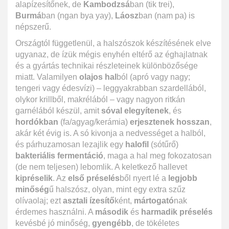
alapízesítőnek, de
Kambodzsá
ban (tik trei),
Burmá
ban (ngan bya yay),
Láosz
ban (nam pa) is
népszerű.
Országtól függetlenül, a halszószok készítésének elve
ugyanaz, de ízük mégis enyhén eltérő az éghajlatnak
és a gyártás technikai részleteinek különbözősége
miatt. Valamilyen
olajos hal
ból (apró vagy nagy;
tengeri vagy édesvízi) – leggyakrabban szardellából,
olykor krillből, makrélából – vagy nagyon ritkán
garnélából készül, amit
sóval elegyítenek
, és
hordókban
(fa/agyag/kerámia)
erjesztenek hosszan
,
akár két évig is. A só kivonja a nedvességet a halból,
és párhuzamosan lezajlik egy
halofil
(sótűrő)
bakteriális fermentáció
, maga a hal meg fokozatosan
(de nem teljesen) lebomlik. A keletkező hallevet
kipréselik
. Az
első préselés
ből nyert lé a
legjobb
minőség
ű halszósz, olyan, mint egy extra szűz
olívaolaj; ezt
asztali ízesítő
ként,
mártogató
nak
érdemes használni. A
második
és
harmadik préselés
kevésbé jó minőség,
gyengébb
, de tökéletes