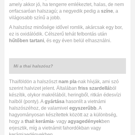
amely akkor jó, ha tengerre emlékeztet, halas, de nem
orrfacsaróan halszagú; a negyedik pedig a
színe
, a
világosabb színű a jobb.
A halszósz minősége idővel romlik, akárcsak egy bor,
ez is oxidálódik. Célszerű tehát felbontás után
hűtőben tartani
, és egy éven belül elhasználni.
Mi a thai halszósz?
Thaiföldön a halszószt
nam pla
-nak hívják, ami szó
szerint halvizet jelent. Általában
friss szardellá
ból
készítik, olykor makrélából, heringből, ritkán édesvízi
halból (ponty). A
gyártása
hasonlít a vietnámi
halszószéhoz, de valamivel
egyszerűbb
. A
hagyományosan készítettek között az a különbség,
hogy a
thai
t
kerámia
- vagy
agyagedények
ben
erjesztik, míg a vietnámit fahordókban vagy
kerámiaedényekben.