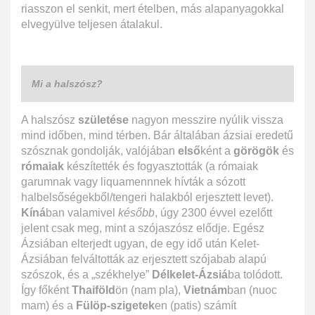
riasszon el senkit, mert ételben, más alapanyagokkal
elvegyülve teljesen átalakul.
Mi a halszósz?
A halszósz
születése
nagyon messzire nyúlik vissza
mind időben, mind térben. Bár általában ázsiai eredetű
szósznak gondolják, valójában
első
ként a
görögök
és
rómaiak
készítették és fogyasztották (a rómaiak
garumnak vagy liquamennnek hívták a sózott
halbelsőségekből/tengeri halakból erjesztett levet).
Kíná
ban valamivel
később
, úgy 2300 évvel ezelőtt
jelent csak meg, mint a szójaszósz elődje. Egész
Ázsiában elterjedt ugyan, de egy idő után Kelet-
Ázsiában felváltották az erjesztett szójabab alapú
szószok, és a „székhelye”
Délkelet-Ázsiá
ba tolódott.
Így főként
Thaiföld
ön (nam pla),
Vietnám
ban (nuoc
mam) és a
Fülöp-szigetek
en (patis) számít