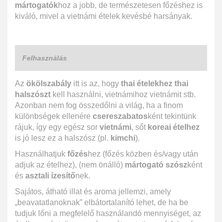
mártogatók
hoz a jobb, de természetesen főzéshez is
kiváló, mivel a vietnámi ételek kevésbé harsányak.
Felhasználás
Az
ökölszabály
itt is az, hogy
thai ételekhez thai
halszószt
kell használni, vietnámihoz vietnámit stb.
Azonban nem fog összedőlni a világ, ha a finom
különbségek ellenére
csereszabatos
ként tekintünk
rájuk, így egy egész sor
vietnámi
, sőt
koreai ételhez
is jó lesz ez a halszósz (pl.
kimchi
).
Használhatjuk
főzés
hez (főzés közben és/vagy után
adjuk az ételhez), (nem önálló)
mártogató szósz
ként
és
asztali ízesítő
nek.
Sajátos, átható illat és aroma jellemzi, amely
„beavatatlanoknak” elbátortalanító lehet, de ha be
tudjuk lőni a megfelelő használandó mennyiséget, az