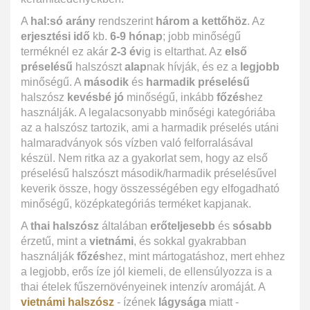
A
hal:só arány
rendszerint
három a kettőhöz
. Az
erjesztési idő
kb.
6-9 hónap
; jobb minőségű
terméknél ez akár
2-3 év
ig is eltarthat. Az
első
préselésű
halszószt
alap
nak hívják, és ez a
legjobb
minőségű. A
második
és
harmadik préselésű
halszósz
kevésbé jó
minőségű, inkább
főzés
hez
használják. A legalacsonyabb minőségi kategóriába
az a halszósz tartozik, ami a harmadik préselés utáni
halmaradványok sós vízben való felforralásával
készül. Nem ritka az a gyakorlat sem, hogy az első
préselésű halszószt második/harmadik préselésűvel
keverik össze, hogy összességében egy elfogadható
minőségű, középkategóriás terméket kapjanak.
A
thai halszósz
általában
erőteljesebb
és
sósabb
érzetű, mint a
vietnámi
, és sokkal gyakrabban
használják
főzés
hez, mint mártogatáshoz, mert ehhez
a legjobb, erős íze jól kiemeli, de ellensúlyozza is a
thai ételek fűszernövényeinek intenzív aromáját. A
vietnámi halszósz
- ízének
lágysága
miatt -