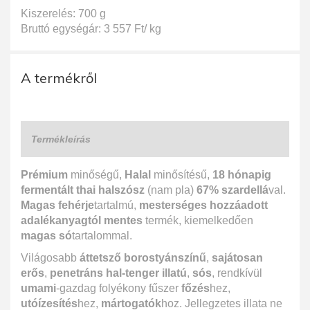
Kiszerelés: 700 g
Bruttó egységár: 3 557 Ft/ kg
A termékről
Termékleírás
Prémium
minőségű,
Halal
minősítésű,
18 hónapig
fermentált thai halszósz
(nam pla)
67% szardellá
val.
Magas fehérje
tartalmú,
mesterséges hozzáadott
adalékanyagtól mentes
termék, kiemelkedően
magas só
tartalommal.
Világosabb
áttetsző borostyánszínű
,
sajátosan
erős
,
penetráns hal-tenger illatú
,
sós
, rendkívül
umami
-gazdag folyékony fűszer
főzés
hez,
utóízesítés
hez,
mártogatók
hoz. Jellegzetes illata ne