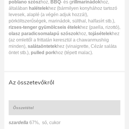
poblano szósz
hoz,
BBQ
- és g
rillmarinádok
hoz,
általában
halételek
hez (bármilyen konyhához tartozó
levesek, alaplé (a végén adjuk hozzá!),
pörköltszerűségek, marinádok, sülthal, halfasírt stb.),
rizses-tenger gyümölcseis ételek
hez (paella, rizottó),
olasz paradicsomalapú szószok
hoz,
tojásételek
hez
(az omlettől a frittatán keresztül a chawanmushiig
minden),
salátaöntetek
hez (vinaigrette, Cézár saláta
öntet stb.),
pulled pork
hoz (tépett malac).
Az összetevőkről
Összetétel
szardella
67%, só, cukor