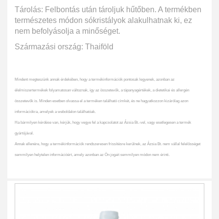
Tárolás: Felbontás után tároljuk hűtőben. A termékben
természetes módon sókristályok alakulhatnak ki, ez
nem befolyásolja a minőséget.
Származási ország: Thaiföld
Mindent megteszünk annak érdekében, hogy a termékinformációk pontosak legyenek, azonban az
élelmiszertermékek folyamatosan változnak, így az összetevők, a tápanyagértékek, a dietetikai és allergén
összetevők is. Minden esetben olvassa el a terméken található címkét, és ne hagyatkozzon kizárólag azon
információkra, amelyek a weboldalon találhatóak.
Ha bármilyen kérdése van, kérjük, hogy vegye fel a kapcsolatot az Ázsia Bt.-vel, vagy esetlegesen a termék
gyártójával.
Annak ellenére, hogy a termékinformációk rendszeresen frissítésre kerülnek, az Ázsia Bt. nem vállal felelősséget
semmilyen helytelen információért, amely azonban az Ön jogait semmilyen módon nem érinti.