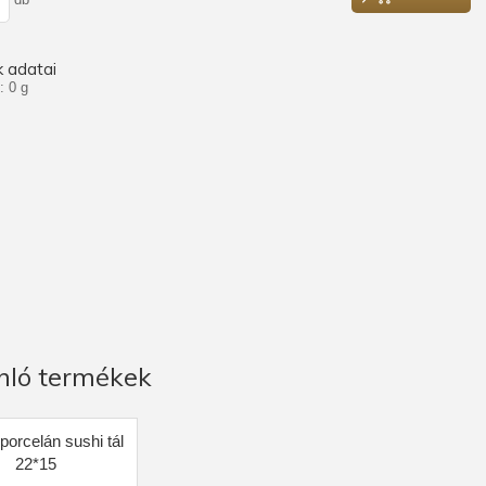
 adatai
: 0 g
nló termékek
porcelán sushi tál
22*15