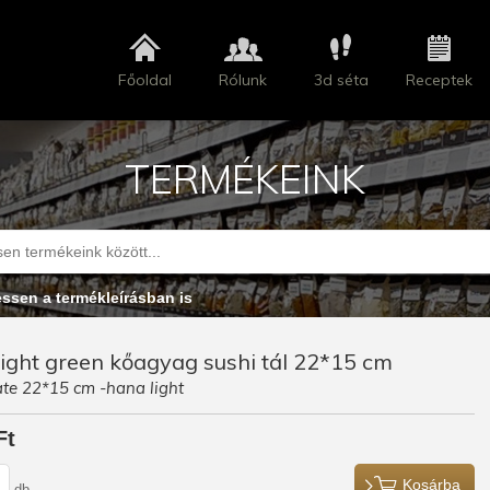
Főoldal
Rólunk
3d séta
Receptek
TERMÉKEINK
essen a termékleírásban is
ight green kőagyag sushi tál 22*15 cm
ate 22*15 cm -hana light
Ft
Kosárba
db