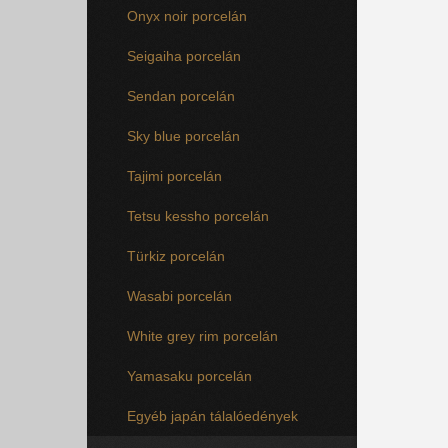
Onyx noir porcelán
Seigaiha porcelán
Sendan porcelán
Sky blue porcelán
Tajimi porcelán
Tetsu kessho porcelán
Türkiz porcelán
Wasabi porcelán
White grey rim porcelán
Yamasaku porcelán
Egyéb japán tálalóedények