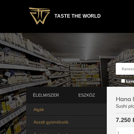
TASTE THE WORLD
ker
ÉLELMISZER
ESZKÖZ
Hana l
Sushi pl
Algák
7.250 
Aszalt gyümölcsök