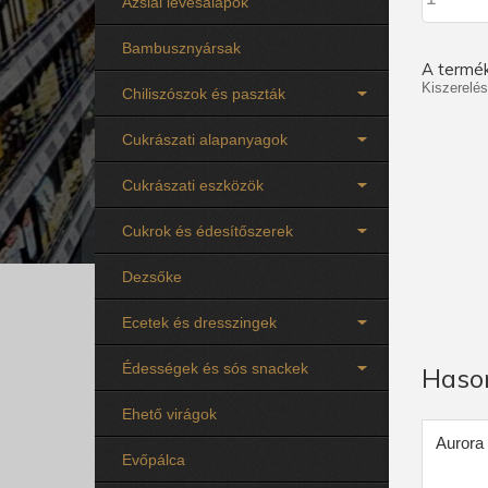
Ázsiai levesalapok
Bambusznyársak
A termék
Kiszerelés
Chiliszószok és paszták
Cukrászati alapanyagok
Cukrászati eszközök
Cukrok és édesítőszerek
Dezsőke
Ecetek és dresszingek
Édességek és sós snackek
Haso
Ehető virágok
Aurora 
Evőpálca