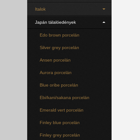
Italok
Japán tálalóedények
Edo brown porcelán
Silver grey porcelán
Ansen porcelán
Aurora porcelán
Blue oribe porcelán
Ebi/kani/sakana porcelán
Emerald vert porcelán
Finley blue porcelán
Finley grey porcelán