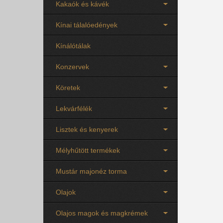
Kakaók és kávék
Kínai tálalóedények
Kínálótálak
Konzervek
Köretek
Lekvárfélék
Lisztek és kenyerek
Mélyhűtött termékek
Mustár majonéz torma
Olajok
Olajos magok és magkrémek