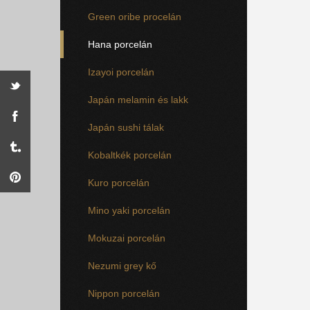
Green oribe procelán
Hana porcelán
Izayoi porcelán
Japán melamin és lakk
Japán sushi tálak
Kobaltkék porcelán
Kuro porcelán
Mino yaki porcelán
Mokuzai porcelán
Nezumi grey kő
Nippon porcelán