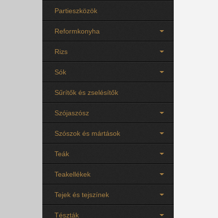
Partieszközök
Reformkonyha
Rizs
Sók
Sűrítők és zselésítők
Szójaszósz
Szószok és mártások
Teák
Teakellékek
Tejek és tejszínek
Tészták