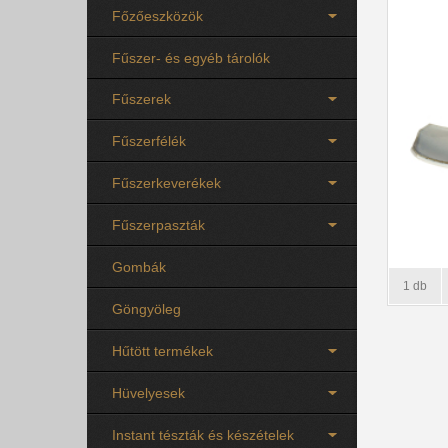
Főzőeszközök
Fűszer- és egyéb tárolók
Fűszerek
Fűszerfélék
Fűszerkeverékek
Fűszerpaszták
Gombák
1 db
Göngyöleg
Hűtött termékek
Hüvelyesek
Instant tészták és készételek