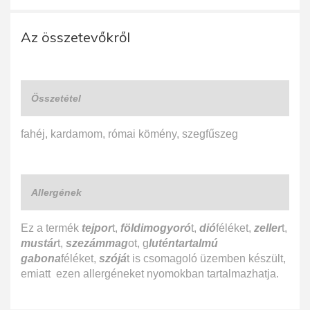
Az összetevőkről
Összetétel
fahéj, kardamom, római kömény, szegfűszeg
Allergének
Ez a termék
tejpor
t,
földimogyoró
t,
dió
féléket,
zeller
t,
mustár
t,
szezámmag
ot, g
luténtartalmú
gabona
féléket,
szójá
t is csomagoló üzemben készült,
emiatt ezen allergéneket nyomokban tartalmazhatja.