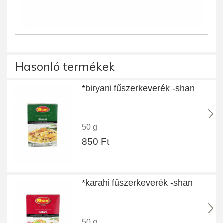
Hasonló termékek
*biryani fűszerkeverék -shan
50 g
850 Ft
*karahi fűszerkeverék -shan
50 g