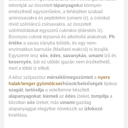
lebontják az összetett
tápanyagok
at könnyen
emészthető egyszerűekre, a fehérjéket szabad
aminosavakra és peptidekre (umami íz), a zsírokat
rövid szénláncú zsírsavakra, az összetett
szénhidrátokat egyszerű cukrokra (édeskés íz).
Bizonyos cukrok tejsavvá és alkohollá alakulnak.
Ph
értéke
a savas irányba tolódik, és egy nem-
enzimatikus barnulás (Maillard reakció) is lezajlik.
Egyszerre lesz
sós
,
édes
,
savanykás
,
umami
ízű és
kesernyés
, bár ez utóbbi igazán nem érzékelhető,
mert a többi íz elfedi.
A kész szójaszósz
mérsékli
/
megszünteti
a
nyers
halak
/
tenger gyümölcsei
/
húsok
/
belsőségek
tipikus
szagát
;
tartósítja
a vele/benne készített
alapanyagokat
;
kiemeli
az
édes
ízeket,
tompítja
a
túlzottan
sós
ízeket; más
umami
-gazdag
alapanyaggal elegyítve növekszik az
ízfokozó
kvalitása.