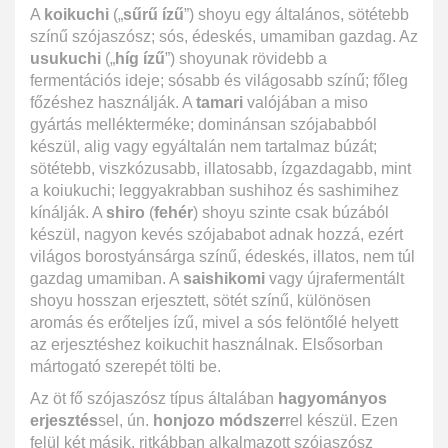
A
koikuchi
(„
sűrű ízű
”) shoyu egy általános, sötétebb
színű szójaszósz; sós, édeskés, umamiban gazdag. Az
usukuchi
(„
híg ízű
”) shoyunak rövidebb a
fermentációs ideje; sósabb és világosabb színű; főleg
főzéshez használják. A
tamari
valójában a miso
gyártás mellékterméke; dominánsan szójababból
készül, alig vagy egyáltalán nem tartalmaz búzát;
sötétebb, viszkózusabb, illatosabb, ízgazdagabb, mint
a koiukuchi; leggyakrabban sushihoz és sashimihez
kínálják. A
shiro
(
fehér
) shoyu szinte csak búzából
készül, nagyon kevés szójababot adnak hozzá, ezért
világos borostyánsárga színű, édeskés, illatos, nem túl
gazdag umamiban. A
saishikomi
vagy újrafermentált
shoyu hosszan erjesztett, sötét színű, különösen
aromás és erőteljes ízű, mivel a sós felöntőlé helyett
az erjesztéshez koikuchit használnak. Elsősorban
mártogató szerepét tölti be.
Az öt fő szójaszósz típus általában
hagyományos
erjesztés
sel, ún.
honjozo módszer
rel készül. Ezen
felül két másik, ritkábban alkalmazott szójaszósz