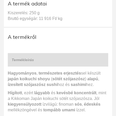
A termék adatai
Kiszerelés: 250 g
Bruttó egységár: 11 916 Ft/ kg
A termékről
Termékleírás
Hagyományos
,
természetes erjesztés
sel készült
japán koikuchi shoyu
(
sötét szójaszósz
)
alapú
,
ízesített szójaszósz sushi
hoz és
sashimi
hez.
Hígított
, ezért
lágyabb
és
kevésbé koncentrált
, mint
a Kikkoman Japán koikuchi sötét szójaszósza. Jól
kiegyensúlyozott
ízvilágú: finoman
sós
,
édeskés
mellékzöngével és
tompább umami
ízzel.