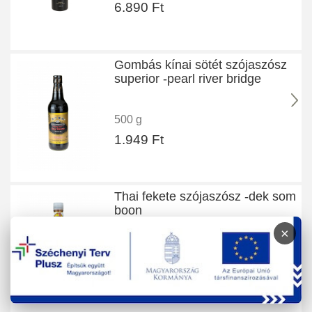
6.890 Ft
Gombás kínai sötét szójaszósz
superior -pearl river bridge
500 g
1.949 Ft
Thai fekete szójaszósz -dek som
boon
×
700 g
2.150 Ft