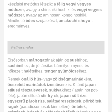
készítési metódus létezik: a
félig vegyi vegyes
módszer
, avagy a shinshiki hoshiki és
vegyi vegyes
módszer
, avagy az aminosan kongo hoshiki.
Mindkettő
édes
szójaszószt,
amakuchi shoyu
-t
eredményez.
Felhasználás
Elsősorban
mártogató
nak ajánlott
sushi
hoz,
sashimi
hez, de jó társítás bármilyen nyers- és
hőkezelt
halétel
hez,
tenger gyümölcsei
hez.
Remek
önálló hús
- vagy
zöldségmarinád
ként,
összetett marinádok ízesíté
sére is. Kitűnő
japán
stílusú tésztalevesek
,
sukiyaki
hoz (japán hot pot-
féle), japán stílusú
stir fry
-ok,
japán sült rizs
,
egyszerű párolt rizs
,
salátadresszingek
,
pörköltek
,
raguk
(paradicsomosak kiemelten),
öntetek
,