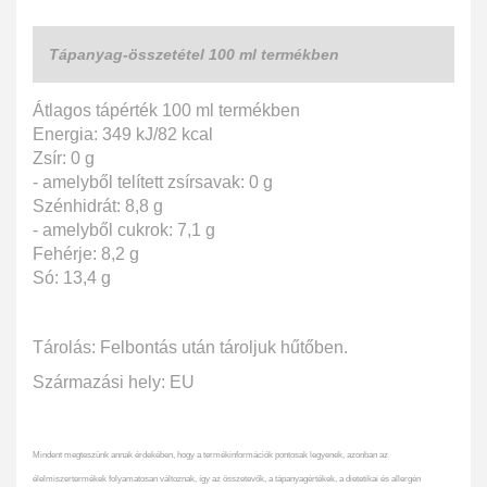
Tápanyag-összetétel 100 ml termékben
Átlagos tápérték 100 ml termékben
Energia: 349 kJ/82 kcal
Zsír: 0 g
- amelyből telített zsírsavak: 0 g
Szénhidrát: 8,8 g
- amelyből cukrok: 7,1 g
Fehérje: 8,2 g
Só: 13,4 g
Tárolás: Felbontás után tároljuk hűtőben.
Származási hely: EU
Mindent megteszünk annak érdekében, hogy a termékinformációk pontosak legyenek, azonban az
élelmiszertermékek folyamatosan változnak, így az összetevők, a tápanyagértékek, a dietetikai és allergén