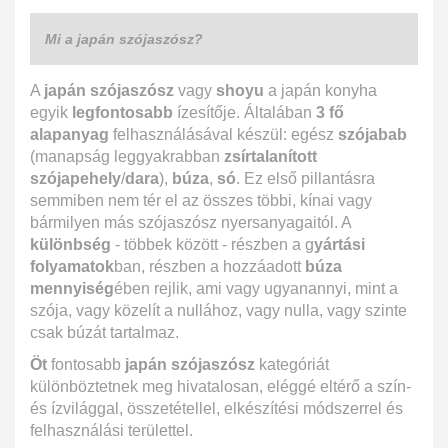
Mi a japán szójaszósz?
A
japán szójaszósz
vagy
shoyu
a japán konyha
egyik
legfontosabb
ízesítője. Általában
3 fő
alapanyag
felhasználásával készül: egész
szójabab
(manapság leggyakrabban
zsírtalanított
szójapehely
/
dara
),
búza
,
só
. Ez első pillantásra
semmiben nem tér el az összes többi, kínai vagy
bármilyen más szójaszósz nyersanyagaitól. A
különbség
- többek között - részben a g
yártási
folyamatok
ban, részben a hozzáadott
búza
mennyiség
ében rejlik, ami vagy ugyanannyi, mint a
szója, vagy közelít a nullához, vagy nulla, vagy szinte
csak búzát tartalmaz.
Öt
fontosabb
japán szójaszósz
kategóriát
különböztetnek meg hivatalosan, eléggé eltérő a szín-
és ízvilággal, összetétellel, elkészítési módszerrel és
felhasználási területtel.