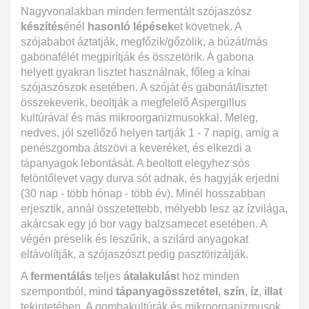
Nagyvonalakban minden fermentált szójaszósz
készítés
énél
hasonló lépések
et követnek. A
szójababot áztatják, megfőzik/gőzölik, a búzát/más
gabonafélét megpirítják és összetörik. A gabona
helyett gyakran lisztet használnak, főleg a kínai
szójaszószok esetében. A szóját és gabonát/lisztet
összekeverik, beoltják a megfelelő Aspergillus
kultúrával és más mikroorganizmusokkal. Meleg,
nedves, jól szellőző helyen tartják 1 - 7 napig, amíg a
penészgomba átszövi a keveréket, és elkezdi a
tápanyagok lebontását. A beoltott elegyhez sós
felöntőlevet vagy durva sót adnak, és hagyják erjedni
(30 nap - több hónap - több év). Minél hosszabban
erjesztik, annál összetettebb, mélyebb lesz az ízvilága,
akárcsak egy jó bor vagy balzsamecet esetében. A
végén préselik és leszűrik, a szilárd anyagokat
eltávolítják, a szójaszószt pedig pasztörizálják.
A
fermentálás
teljes
átalakulás
t hoz minden
szempontból, mind
tápanyagösszetétel
,
szín
,
íz
,
illat
tekintetében. A gombakultúrák és mikroorganizmusok