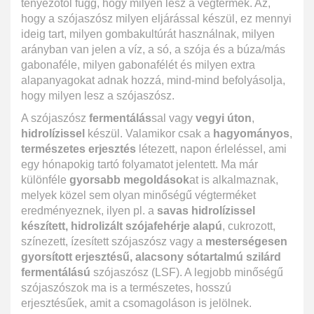
tényezőtől függ, hogy milyen lesz a végtermék. Az,
hogy a szójaszósz milyen eljárással készül, ez mennyi
ideig tart, milyen gombakultúrát használnak, milyen
arányban van jelen a víz, a só, a szója és a búza/más
gabonaféle, milyen gabonafélét és milyen extra
alapanyagokat adnak hozzá, mind-mind befolyásolja,
hogy milyen lesz a szójaszósz.
A szójaszósz
fermentálás
sal vagy
vegyi úton
,
hidrolízissel
készül. Valamikor csak a
hagyományos
,
természetes erjesztés
létezett, napon érleléssel, ami
egy hónapokig tartó folyamatot jelentett. Ma már
különféle
gyorsabb megoldások
at is alkalmaznak,
melyek közel sem olyan minőségű végterméket
eredményeznek, ilyen pl. a
savas hidrolízissel
készített, hidrolizált szójafehérje alapú
, cukrozott,
színezett, ízesített szójaszósz vagy a
mesterségesen
gyorsított erjesztésű, alacsony sótartalmú szilárd
fermentálású
szójaszósz (LSF). A legjobb minőségű
szójaszószok ma is a természetes, hosszú
erjesztésűek, amit a csomagoláson is jelölnek.