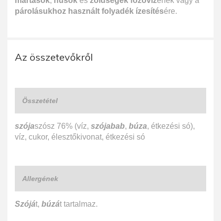
mártások
,
húsok
és
zöldségek főzőviz
ének vagy a
párolásukhoz használt folyadék ízesítés
ére.
Az összetevőkről
Összetétel
szója
szósz 76% (víz,
szójabab
,
búza
, étkezési só),
víz, cukor, élesztőkivonat, étkezési só
Allergének
Szójá
t,
búzá
t tartalmaz.