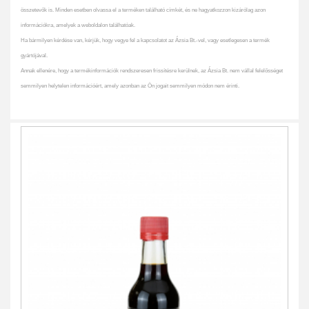
összetevők is. Minden esetben olvassa el a terméken található címkét, és ne hagyatkozzon kizárólag azon
információkra, amelyek a weboldalon találhatóak.
Ha bármilyen kérdése van, kérjük, hogy vegye fel a kapcsolatot az Ázsia Bt.-vel, vagy esetlegesen a termék
gyártójával.
Annak ellenére, hogy a termékinformációk rendszeresen frissítésre kerülnek, az Ázsia Bt. nem vállal felelősséget
semmilyen helytelen információért, amely azonban az Ön jogait semmilyen módon nem érinti.