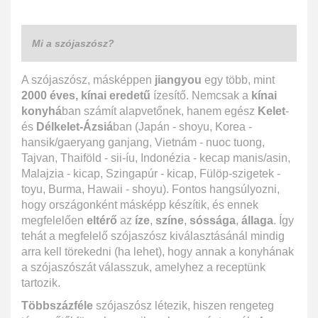
Mi a szójaszósz?
A szójaszósz, másképpen
jiangyou
egy több, mint
2000 éves, kínai eredetű
ízesítő. Nemcsak a
kínai
konyhá
ban számít alapvetőnek, hanem egész
Kelet
-
és
Délkelet-Ázsiá
ban (Japán - shoyu, Korea -
hansik/gaeryang ganjang, Vietnám - nuoc tuong,
Tajvan, Thaiföld - sii-íu, Indonézia - kecap manis/asin,
Malajzia - kicap, Szingapúr - kicap, Fülöp-szigetek -
toyu, Burma, Hawaii - shoyu). Fontos hangsúlyozni,
hogy országonként másképp készítik, és ennek
megfelelően
eltérő
az
íze
,
színe
,
sóssága
,
állaga
. Így
tehát a megfelelő szójaszósz kiválasztásánál mindig
arra kell törekedni (ha lehet), hogy annak a konyhának
a szójaszószát válasszuk, amelyhez a receptünk
tartozik.
Többszázféle
szójaszósz létezik, hiszen rengeteg