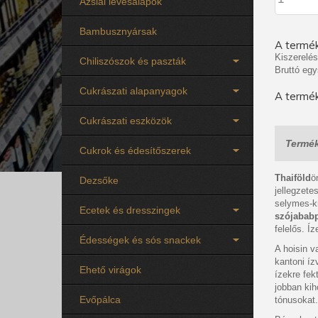
Ázsiai levesalapok
Bambusznyársak
A termék
Kiszerelés
Chiliszószok és paszták
Bruttó egy
Cukrászati alapanyagok
A termék
Cukrászati eszközök
Termék
Cukrok és édesítőszerek
Thaiföld
ö
Dezsőke
jellegzete
selymes-k
Ecetek és dresszingek
szójabab
felelős. Í
Édességek és sós snackek
A hoisin v
kantoni íz
Ehető virágok
ízekre fek
jobban kih
Evőpálca
tónusokat.