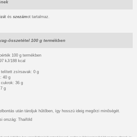
ének
úzá
t és
szezám
ot tartalmaz.
ag-összetétel 100 g termékben
ápérték 100 g termékben
97 kJ/188 kcal
telített zsírsavak: 0 g
: 40 g
 cukrok: 36 g
,7 g
elbontás után tároljuk hűtőben, így hosszú ideig megőrzi minőségét.
i ország: Thaiföld