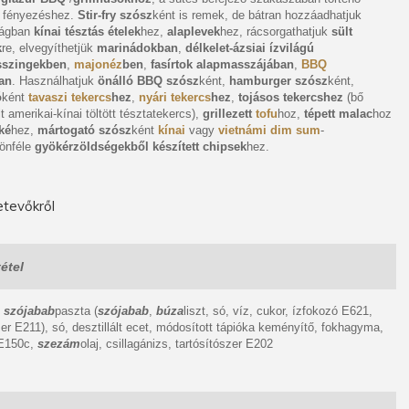
 fényezéshez.
Stir-fry szósz
ként is remek, de bátran hozzáadhatjuk
ságban
kínai tésztás ételek
hez,
alaplevek
hez, rácsorgathatjuk
sült
k
re, elvegyíthetjük
marinádokban
,
délkelet-ázsiai ízvilágú
sszingekben
,
majonéz
ben
,
fasírtok alapmasszájában
,
BBQ
an
. Használhatjuk
önálló BBQ szósz
ként,
hamburger szósz
ként,
ó
ként
tavaszi tekercs
hez
,
nyári tekercs
hez
,
tojásos tekercshez
(bő
lt amerikai-kínai töltött tésztatekercs),
grillezett
tofu
hoz,
tépett malac
hoz
rké
hez,
mártogató szósz
ként
kínai
vagy
vietnámi dim sum
-
lönféle
gyökérzöldségekből készített chipsek
hez.
tevőkről
étel
,
szójabab
paszta (
szójabab
,
búza
liszt, só, víz, cukor, ízfokozó E621,
zer E211), só, desztillált ecet, módosított tápióka keményítő, fokhagyma,
 E150c,
szezám
olaj, csillagánizs, tartósítószer E202