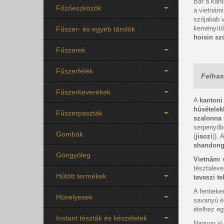
Bár a kant
Főzőeszközök
a vietnámi
szójabab v
keményítő 
Fűszer- és egyéb tárolók
hoisin sz
Fűszerek
Fűszerfélék
Felhas
Fűszerkeverékek
A
kantoni
húsételek
Fűszerpaszták
szalonna
serpenyőbe
Gombák
(
jiaozi
)). 
shandong
Göngyöleg
Vietnám
i
tésztaleve
Hűtött termékek
tavaszi te
A fentiek
Hüvelyesek
savanyú és
ételhez eg
Instant tészták és készételek
Nagyon j