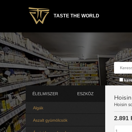
TASTE THE WORLD
ker
ÉLELMISZER
ESZKÖZ
Hoisin
Hoisin s
Algák
2.891 
Aszalt gyümölcsök