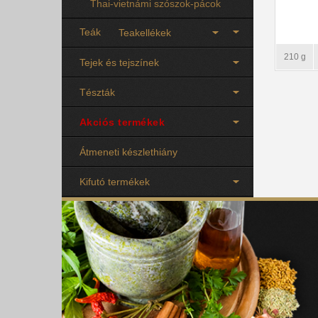
Thai-vietnámi szószok-pácok
Teák
Teakellékek
210 g
Tejek és tejszínek
Tészták
Akciós termékek
Átmeneti készlethiány
Kifutó termékek