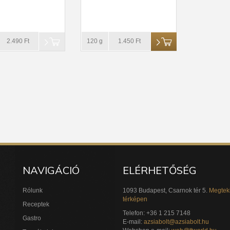
2.490 Ft
120 g
1.450 Ft
NAVIGÁCIÓ
ELÉRHETŐSÉG
Rólunk
1093 Budapest, Csarnok tér 5.
Megtek
térképen
Receptek
Telefon: +36 1 215 7148
Gastro
E-mail:
azsiabolt@azsiabolt.hu