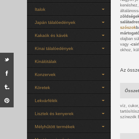
kenéshez,
Italok
általános
zöldsége
salátadre
Japán tálalóedények
szószok
b
mártogat
Kakaók és kávék
olajban sü
vagy
-csi
Kínai tálalóedények
okhoz, kü
Kínálótálak
Az össze
Konzervek
Köretek
Összet
Lekvárfélék
víz, cukor
tartósítós
Lisztek és kenyerek
színezék
Mélyhűtött termékek