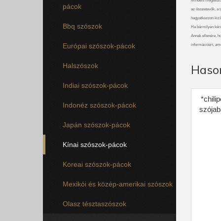
Mindent megteszü
pácok
az összetevők, a t
hagyatkozzon kizá
Bbq szószok
Ha bármilyen kérdé
Annak ellenére, h
Európai szószok-pácok
információért, am
Halszószok
Haso
Indiai szószok-pácok
*chili
Indonéz szószok-pácok
szójab
Japán szószok-pácok
Kínai szószok-pácok
Koreai szószok-pácok
Mexikói és közép-amerikai szószok
Olasz tésztaszószok