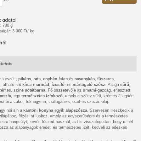
 adatai
: 730 g
ségár: 3 960 Ft/ kg
ről
leírás
n készült,
pikáns
,
sós
,
enyhén édes
és
savanykás
,
fűszeres
,
s, átható ízű
kínai marinád
,
ízesítő
- és
mártogató szósz
. Állaga
sűrű
,
rémes, színe
sötétbarna
. Fő összetevője az
umami
-gazdag, erjesztett
paszta
, egy
természetes ízfokozó
, amely a szósz sűrű, krémes állagáért
zesítői a cukor, fokhagyma, csillagánizs, ecet és szezámolaj.
agy hoi sin a
kantoni konyha
egyik
alapszósza
. Szervesen illeszkedik a
világához, főzési stílushoz, amely az egyszerűségre és a természetes
teti a hangsúlyt, kevés fűszert használ, azt is visszafogottan, hogy minél
ozza az alapanyagok eredeti és természetes ízét, kedveli az édeskés