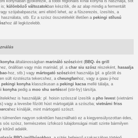
oni konyhában gyökerezik, a többi regionális kínai konyha is használja, sőt
 is;
különböző változatok
ban készítik, de az alap mindig a fermentált
agy szójababpaszta; ami eltérő lehet, az a fűszerezés, ízesítés, a
használata, stb. Ez a szósz összetételét illetően a
pekingi stílusú
ósz
hoz áll legközelebb.
ználás
 konyha
általánosságban
marináló szósz
ként (
BBQ- és grill
hez, önállóan vagy más marinád, pl. a
char siu szósz
részeként,
hasaalja
 bao
-hoz, stb.) vagy
mártogató szósz
ként használja (pl. a gőzölt és
n sült rizstészta tekercshez, a
cheungfan
hoz, vagy a gaau ji-hoz
A
pekingi konyha
klasszikusan a
pekingi kacsa
mellé tálalja, a
i konyha
pedig a
moo shu sertés
sel (stir-fry) társítja.
 ételekhez is használják: pl. hoisin szósszal ízesítik a
pho leves
t (vietnámi
s) vagy a levesbe főzött húst mártogatják a szószba;
vietnámi friss
kercs
hez kínálják, mint mártogató szószt.
en túlmenően nagyon sokrétűen használható ez a kiegyensúlyozottan édes,
 sós szósz, természetes ízfokozó tulajdonságai miatt szinte bármilyen
y kitűnő adalék.
ó
glazúr BBQ
-/
grillhúsokhoz
, a sütés befejező szakaszában történő