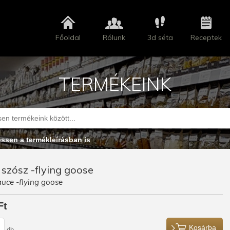
Főoldal
Rólunk
3d séta
Receptek
TERMÉKEINK
essen a termékleírásban is
 szósz -flying goose
auce -flying goose
Ft
Kosárba
db