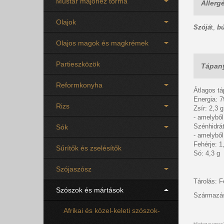
Mustár majonéz torma
Allerg
Olajok
Szójá
t,
b
Olajos magok és magkrémek
Partieszközök
Tápany
Reformkonyha
Átlagos t
Energia: 7
Rizs
Zsír: 2,3 g
- amelyből 
Szénhidrát
Sók
- amelyből
Fehérje: 1
Sűrítők és zselésítők
Só: 4,3 g
Szójaszósz
Tárolás: F
Szószok és mártások
Származás
Afrikai és közel-keleti szószok-