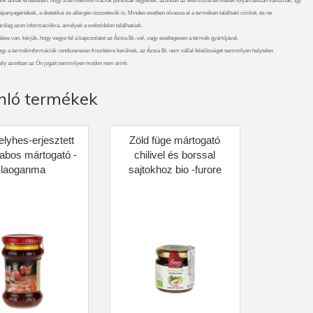
nk annak érdekében, hogy a termékinformációk pontosak legyenek, azonban az élelmiszertermékek folyamatosan változnak, így
ápanyagértékek, a dietetikai és allergén összetevők is. Minden esetben olvassa el a terméken található címkét, és ne
rólag azon információkra, amelyek a weboldalon találhatóak.
se van, kérjük, hogy vegye fel a kapcsolatot az Ázsia Bt.-vel, vagy esetlegesen a termék gyártójával.
ogy a termékinformációk rendszeresen frissítésre kerülnek, az Ázsia Bt. nem vállal felelősséget semmilyen helytelen
ely azonban az Ön jogait semmilyen módon nem érinti.
nló termékek
pelyhes-erjesztett
Zöld füge mártogató
abos mártogató -
chilivel és borssal
laoganma
sajtokhoz bio -furore