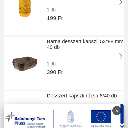
1 db
199 Ft
Barna desszert kapszli 53*88 mm
40 db
1 db
390 Ft
Desszert kapszli rózsa 8/40 db
×
1 db
700 Ft