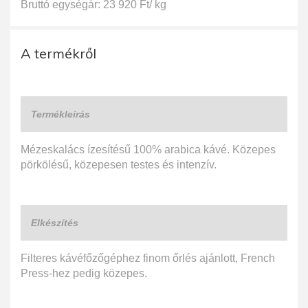
Bruttó egységár: 23 920 Ft/ kg
A termékről
Termékleírás
Mézeskalács ízesítésű 100% arabica kávé. Közepes
pörkölésű, közepesen testes és intenzív.
Elkészítés
Filteres kávéfőzőgéphez finom őrlés ajánlott, French
Press-hez pedig közepes.