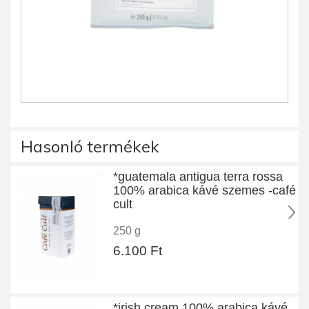
Hasonló termékek
*guatemala antigua terra rossa
100% arabica kávé szemes -café
cult
250 g
6.100 Ft
*irish cream 100% arabica kávé