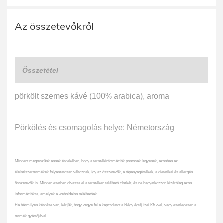
Az összetevőkről
Összetétel
pörkölt szemes kávé (100% arabica), aroma
Pörkölés és csomagolás helye: Németország
Mindent megteszünk annak érdekében, hogy a termékinformációk pontosak legyenek, azonban az
élelmiszertermékek folyamatosan változnak, így az összetevők, a tápanyagértékek, a dietetikai és allergén
összetevők is. Minden esetben olvassa el a terméken található címkét, és ne hagyatkozzon kizárólag azon
információkra, amelyek a weboldalon találhatóak.
Ha bármilyen kérdése van, kérjük, hogy vegye fel a kapcsolatot a Négy égtáj ízei Kft.-vel, vagy esetlegesen a
termék gyártójával.