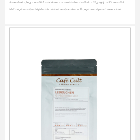
Annak ellenére, hogy a termékinformációk rendszeresen frissítésre kerülnek, a Négy égtáj ízei Kft. nem vállal
felelősséget semmilyen helytelen információért, amely azonban az Ön jogait semmilyen módon nem érinti.