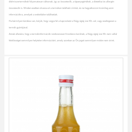
élelmiszertermékek folyamatosan változnak, így az összetevők, a tápanyagértékek, a dietetikai és allergén
összetevők is. Minden esetben olvassa el a terméken található címkét, és ne hagyatkozzon kizárólag azon
információkra, amelyek a weboldalon találhatóak.
Ha bármilyen kérdése van, kérjük, hogy vegye fel a kapcsolatot a Négy égtáj ízei Kft.-vel, vagy esetlegesen a
termék gyártójával.
Annak ellenére, hogy a termékinformációk rendszeresen frissítésre kerülnek, a Négy égtáj ízei Kft. nem vállal
felelősséget semmilyen helytelen információért, amely azonban az Ön jogait semmilyen módon nem érinti.