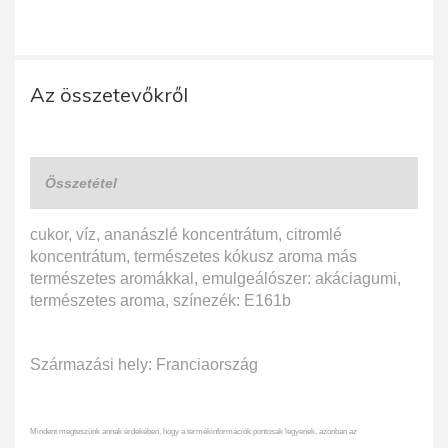
Az összetevőkről
Összetétel
cukor, víz, ananászlé koncentrátum, citromlé
koncentrátum, természetes kókusz aroma más
természetes aromákkal, emulgeálószer: akáciagumi,
természetes aroma, színezék: E161b
Származási hely: Franciaország
Mindent megteszünk annak érdekében, hogy a termékinformációk pontosak legyenek, azonban az