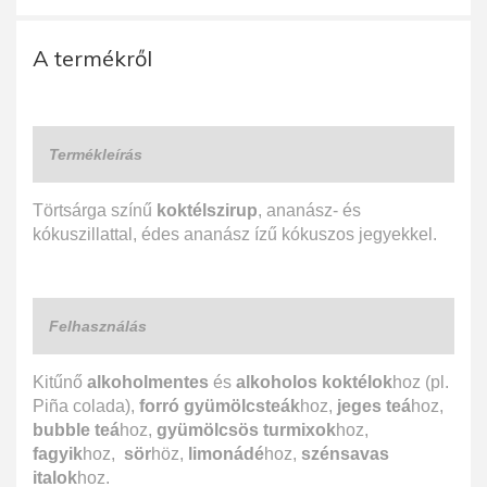
A termékről
Termékleírás
Törtsárga színű
koktélszirup
, ananász- és
kókuszillattal, édes ananász ízű kókuszos jegyekkel.
Felhasználás
Kitűnő
alkoholmentes
és
alkoholos koktélok
hoz (pl.
Piña colada),
forró gyümölcsteák
hoz,
jeges teá
hoz,
bubble teá
hoz,
gyümölcsös turmixok
hoz,
fagyik
hoz,
sör
höz,
limonádé
hoz,
szénsavas
italok
hoz.