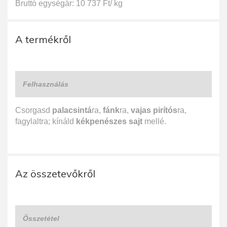
Bruttó egységár: 10 737 Ft/ kg
A termékről
Felhasználás
Csorgasd
palacsintá
ra,
fánk
ra,
vajas pirítós
ra,
fagylaltra; kínáld
kékpenészes sajt
mellé.
Az összetevőkről
Összetétel