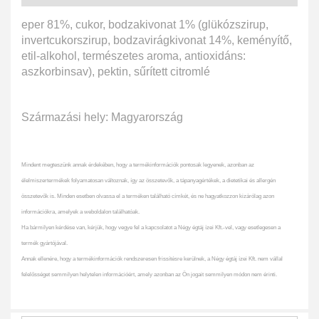
eper 81%, cukor, bodzakivonat 1% (glükózszirup,
invertcukorszirup, bodzavirágkivonat 14%, keményítő,
etil-alkohol, természetes aroma, antioxidáns:
aszkorbinsav), pektin, sűrített citromlé
Származási hely: Magyarország
Mindent megteszünk annak érdekében, hogy a termékinformációk pontosak legyenek, azonban az
élelmiszertermékek folyamatosan változnak, így az összetevők, a tápanyagértékek, a dietetikai és allergén
összetevők is. Minden esetben olvassa el a terméken található címkét, és ne hagyatkozzon kizárólag azon
információkra, amelyek a weboldalon találhatóak.
Ha bármilyen kérdése van, kérjük, hogy vegye fel a kapcsolatot a Négy égtáj ízei Kft.-vel, vagy esetlegesen a
termék gyártójával.
Annak ellenére, hogy a termékinformációk rendszeresen frissítésre kerülnek, a Négy égtáj ízei Kft. nem vállal
felelősséget semmilyen helytelen információért, amely azonban az Ön jogait semmilyen módon nem érinti.