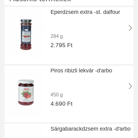
Eperdzsem extra -st. dalfour
284 g
2.795 Ft
Piros ribizli lekvár -d'arbo
450 g
4.690 Ft
Sárgabarackdzsem extra -d'arbo