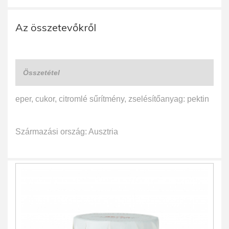
Az összetevőkről
Összetétel
eper, cukor, citromlé sűrítmény, zselésítőanyag: pektin
Származási ország: Ausztria