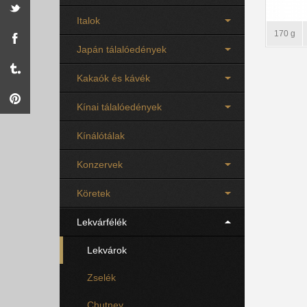
Italok
170 g
Japán tálalóedények
Kakaók és kávék
Kínai tálalóedények
Kínálótálak
Konzervek
Köretek
Lekvárfélék
Lekvárok
Zselék
Chutney