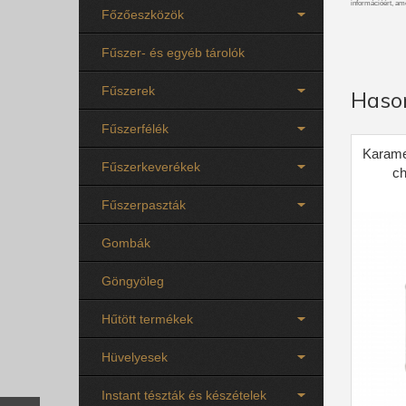
információért, am
Főzőeszközök
Fűszer- és egyéb tárolók
Fűszerek
Haso
Fűszerfélék
Karame
Fűszerkeverékek
ch
Fűszerpaszták
Gombák
Göngyöleg
Hűtött termékek
Hüvelyesek
Instant tészták és készételek