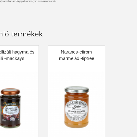
ely azonban az Ön jogait semmilyen módon nem érinti.
nló termékek
llizált hagyma és
Narancs-citrom
ili -mackays
marmelád -tiptree