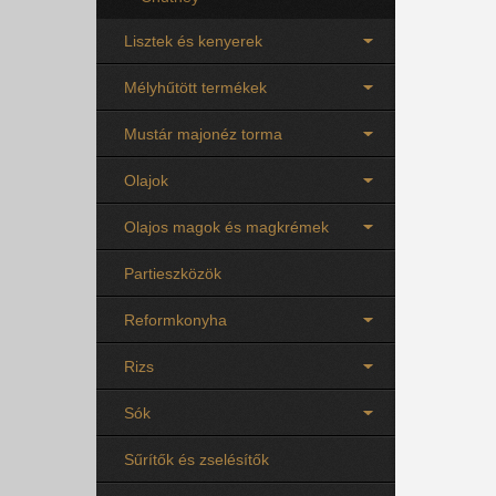
Lisztek és kenyerek
Mélyhűtött termékek
Mustár majonéz torma
Olajok
Olajos magok és magkrémek
Partieszközök
Reformkonyha
Rizs
Sók
Sűrítők és zselésítők