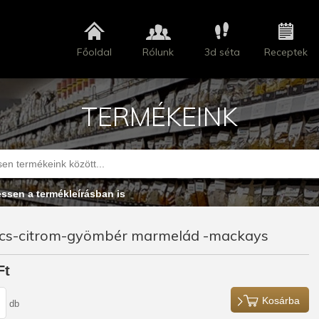
Főoldal
Rólunk
3d séta
Receptek
TERMÉKEINK
essen a termékleírásban is
cs-citrom-gyömbér marmelád -mackays
Ft
Kosárba
db