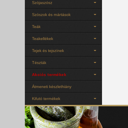
Szójaszósz
Szószok és mártások
Teák
Teakellékek
Tejek és tejszínek
Tészták
Akciós termékek
Átmeneti készlethiány
Kifutó termékek