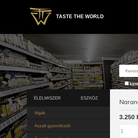
TASTE THE WORLD
ker
ÉLELMISZER
ESZKÖZ
Naran
Algák
3.250 
Aszalt gyümölcsök