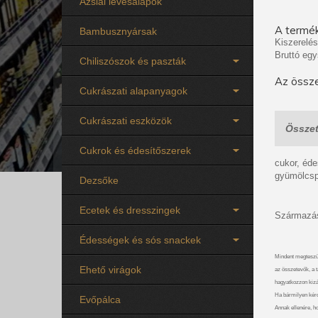
Ázsiai levesalapok
A termék
Bambusznyársak
Kiszerelés
Bruttó egy
Chiliszószok és paszták
Az össze
Cukrászati alapanyagok
Cukrászati eszközök
Összet
Cukrok és édesítőszerek
cukor, éd
gyümölcsp
Dezsőke
Ecetek és dresszingek
Származás
Édességek és sós snackek
Mindent megteszü
Ehető virágok
az összetevők, a t
hagyatkozzon kizá
Ha bármilyen kérdé
Evőpálca
Annak ellenére, ho