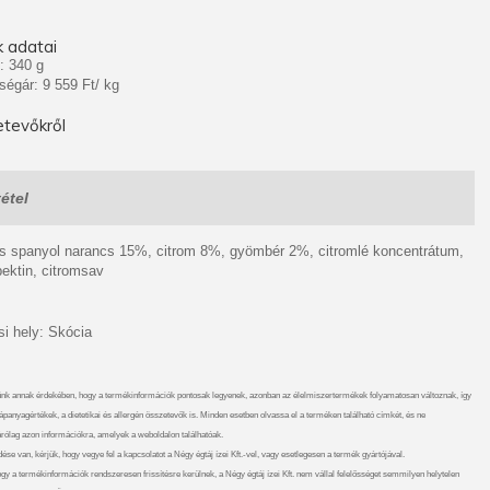
 adatai
: 340 g
ségár: 9 559 Ft/ kg
tevőkről
étel
es spanyol narancs 15%, citrom 8%, gyömbér 2%, citromlé koncentrátum,
ektin, citromsav
i hely: Skócia
nk annak érdekében, hogy a termékinformációk pontosak legyenek, azonban az élelmiszertermékek folyamatosan változnak, így
ápanyagértékek, a dietetikai és allergén összetevők is. Minden esetben olvassa el a terméken található címkét, és ne
rólag azon információkra, amelyek a weboldalon találhatóak.
se van, kérjük, hogy vegye fel a kapcsolatot a Négy égtáj ízei Kft.-vel, vagy esetlegesen a termék gyártójával.
gy a termékinformációk rendszeresen frissítésre kerülnek, a Négy égtáj ízei Kft. nem vállal felelősséget semmilyen helytelen