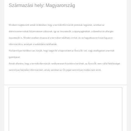
Származási hely: Magyarország
Mindent megteszünk annak érdekében, hogy a termékinformációk pontosak legyenek, azonban az
élelmiszertermékek folyamatosan változnak, így az összetevők, a tápanyagértékek, a dietetikai és allergén
összetevők is. Minden esetben olvassa el a terméken található címkét, és ne hagyatkozzon kizárólag azon
információkra, amelyek a weboldalon találhatóak.
Ha bármilyen kérdése van, kérjük, hogy vegye fel a kapcsolatot az Ázsia Bt.-vel, vagy esetlegesen a termék
gyártójával.
Annak ellenére, hogy a termékinformációk rendszeresen frissítésre kerülnek, az Ázsia Bt. nem vállal felelősséget
semmilyen helytelen információért, amely azonban az Ön jogait semmilyen módon nem érinti.