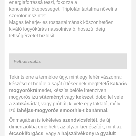
energiaforrássá teszi, fokozza a
koncentrálóképességet. Triptofán tartalma növeli a
szerotoninszintet.
Magas fehérje- és rosttartalmának köszönhetően
kiváló fogyókúrás nassolnivaló, hosszú ideig
teltségérzetet biztosít.
Felhasználás
Tekints erre a termékre úgy, mint egy fehér vászonra:
készítsd el belőle a saját ízlésednek megfelelő
kakaós
mogyorókrém
edet, készíts belőle intenzíven
mogyorós ízű
sütemény
t vagy
keksz
et, dobd fel vele
a
zabkásá
dat, vagy próbálj ki vele egy laktató, mély
ízű
fahéjas-mogyorós smoothie-t banánnal
.
Önmagában is tökéletes
szendvicsfeltét
, de új
dimenziókba emelhetik az olyan kiegészítők, mint az
étcsokiforgács
, vagy a
hajszálvékonyra gyalult