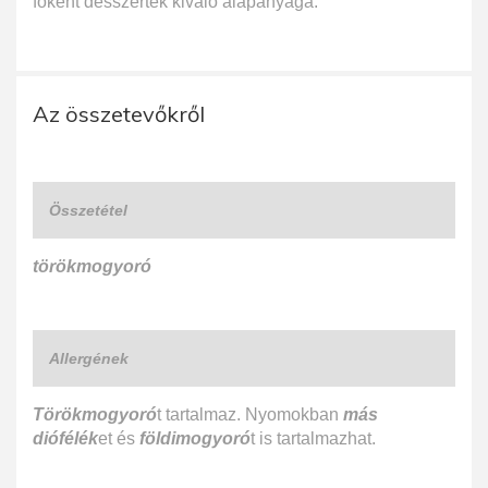
főként desszertek kiváló alapanyaga.
Az összetevőkről
Összetétel
törökmogyoró
Allergének
Törökmogyoró
t tartalmaz. Nyomokban
más
diófélék
et és
földimogyoró
t is tartalmazhat.