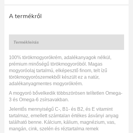
A termékről
Termékleírás
100% törökmogyorókrém, adalékanyagok nélkül,
prémium minőségű törökmogyoróból. Magas
mogyoróolaj tartalmú, elképesztő finom, telt ízű
törökmogyorószemekből készült ez a natúr,
adalékanyagmentes mogyorókrém.
A mogyoró bővelkedik többszörösen telítetlen Omega-
3 és Omega-6 zsírsavakban.
Jelentős mennyiségű C-, B1- és B2, és E vitamint
tartalmaz, emellett számtalan értékes ásványi anyag
található benne. Kálcium, kálium, magnézium, vas,
mangán, cink, szelén és réztartalma remek