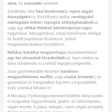
alma
- és
szárzeller
szeletek.
Ízesíthetsz vele
házi bonbonok
at,
nyers vegán
édességek
et is. Készíthetsz belőle v
endégváró
mártogatós krém
et
ropogós zöldséghasábok
kal,
vagy egy
afrikai ihletésű édesburgonya ragu
t,
hagymával, fokhagymával, római köménnyel, fahéjjal
és füstölt paprikával fűszerezve, pirított
mogyoródarabokkal összefőzve.
Néhány kanálnyi mogyoróvaj
at összekeverhetsz
egy kis olvasztott étcsokoládé
val, ilyen módon az
édes bűnbeesés is a lehető legegészségesebb.
Süss gyermekeiddel közösen
banános-
mogyorókrémes muffin
t, vagy
csokis brownie
-t, és
garantáltan jó hangulatban fog telni a legszürkébb,
esős szombat délután is!
A Mendula Törökmogyorókrémet többféle diéta esetén
is nyugodtan fogyaszthatod, glutén- és laktózmentes,
vegán termék. A paleo, ketogén, nyers vegán receptek,