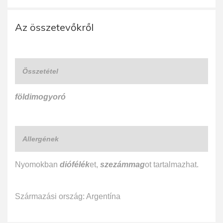
Az összetevőkről
Összetétel
földimogyoró
Allergének
Nyomokban
diófélék
et,
szezámmag
ot tartalmazhat.
Származási ország: Argentína