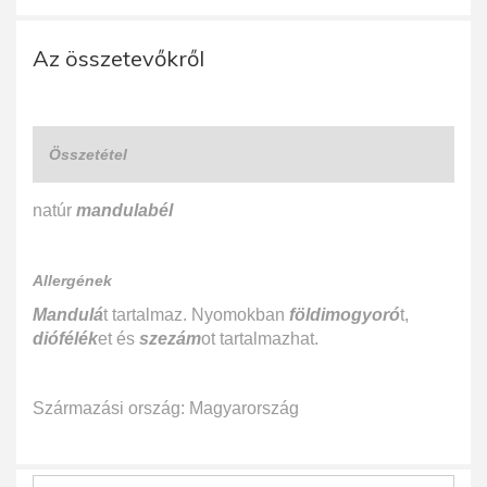
Az összetevőkről
Összetétel
natúr
mandulabél
Allergének
Mandulá
t tartalmaz. Nyomokban
földimogyoró
t,
diófélék
et és
szezám
ot tartalmazhat.
Származási ország: Magyarország