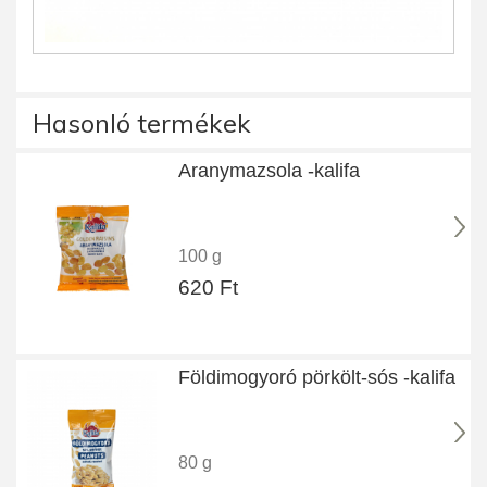
Hasonló termékek
Aranymazsola -kalifa
100 g
620 Ft
Földimogyoró pörkölt-sós -kalifa
80 g