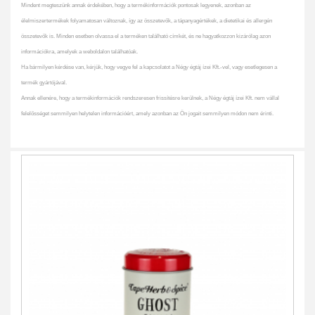
Mindent megteszünk annak érdekében, hogy a termékinformációk pontosak legyenek, azonban az
élelmiszertermékek folyamatosan változnak, így az összetevők, a tápanyagértékek, a dietetikai és allergén
összetevők is. Minden esetben olvassa el a terméken található címkét, és ne hagyatkozzon kizárólag azon
információkra, amelyek a weboldalon találhatóak.
Ha bármilyen kérdése van, kérjük, hogy vegye fel a kapcsolatot a Négy égtáj ízei Kft.-vel, vagy esetlegesen a
termék gyártójával.
Annak ellenére, hogy a termékinformációk rendszeresen frissítésre kerülnek, a Négy égtáj ízei Kft. nem vállal
felelősséget semmilyen helytelen információért, amely azonban az Ön jogait semmilyen módon nem érinti.