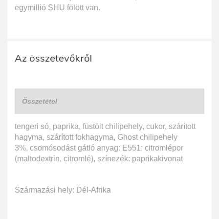
egymillió SHU fölött van.
Az összetevőkről
Összetétel
tengeri só, paprika, füstölt chilipehely, cukor, szárított
hagyma, szárított fokhagyma, Ghost chilipehely
3%, csomósodást gátló anyag: E551; citromlépor
(maltodextrin, citromlé), színezék: paprikakivonat
Származási hely: Dél-Afrika