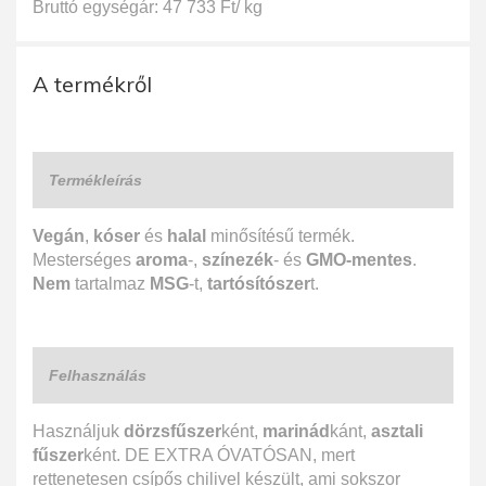
Bruttó egységár: 47 733 Ft/ kg
A termékről
Termékleírás
Vegán
,
kóser
és
halal
minősítésű termék.
Mesterséges
aroma
-,
színezék
- és
GMO-mentes
.
Nem
tartalmaz
MSG
-t,
tartósítószer
t.
Felhasználás
Használjuk
dörzsfűszer
ként,
marinád
kánt,
asztali
fűszer
ként. DE EXTRA ÓVATÓSAN, mert
rettenetesen csípős chilivel készült, ami sokszor