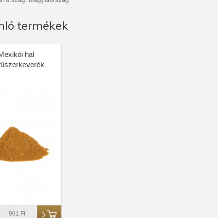
nló termékek
Mexikói hal
llfűszerkeverék
991 Ft