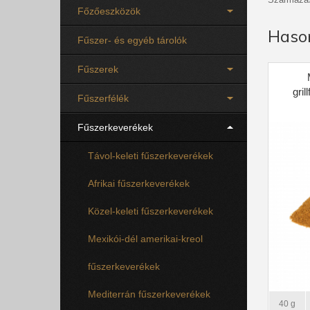
Főzőeszközök
Haso
Fűszer- és egyéb tárolók
Fűszerek
gri
Fűszerfélék
Fűszerkeverékek
Távol-keleti fűszerkeverékek
Afrikai fűszerkeverékek
Közel-keleti fűszerkeverékek
Mexikói-dél amerikai-kreol
fűszerkeverékek
Mediterrán fűszerkeverékek
40 g