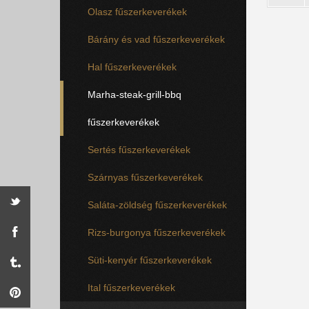
Olasz fűszerkeverékek
Bárány és vad fűszerkeverékek
Hal fűszerkeverékek
Marha-steak-grill-bbq
fűszerkeverékek
Sertés fűszerkeverékek
Szárnyas fűszerkeverékek
Saláta-zöldség fűszerkeverékek
Rizs-burgonya fűszerkeverékek
Süti-kenyér fűszerkeverékek
Ital fűszerkeverékek