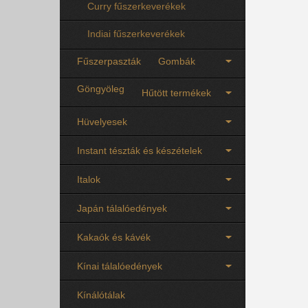
Curry fűszerkeverékek
Indiai fűszerkeverékek
Fűszerpaszták
Gombák
Göngyöleg
Hűtött termékek
Hüvelyesek
Instant tészták és készételek
Italok
Japán tálalóedények
Kakaók és kávék
Kínai tálalóedények
Kínálótálak