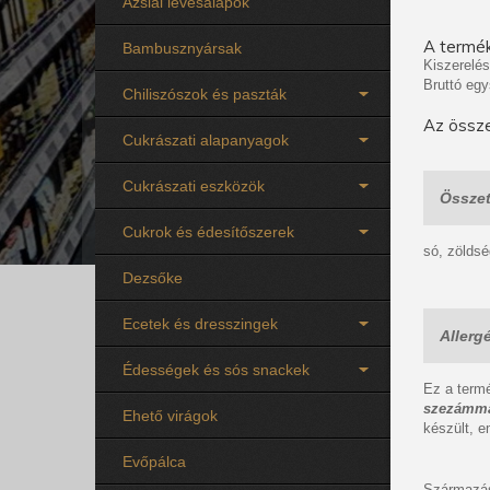
Ázsiai levesalapok
A termék
Bambusznyársak
Kiszerelés
Bruttó egy
Chiliszószok és paszták
Az össze
Cukrászati alapanyagok
Cukrászati eszközök
Összet
Cukrok és édesítőszerek
só, zölds
Dezsőke
Ecetek és dresszingek
Allerg
Édességek és sós snackek
Ez a ter
szezámm
Ehető virágok
készült, e
Evőpálca
Származás