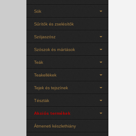
Sók
Sűrítők és zselésítők
Szójaszósz
Szószok és mártások
Teák
Teakellékek
Tejek és tejszínek
Tészták
Akciós termékek
Átmeneti készlethiány