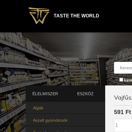
TASTE THE WORLD
ker
ÉLELMISZER
ESZKÖZ
Vajfűs
Algák
591 Ft
Aszalt gyümölcsök