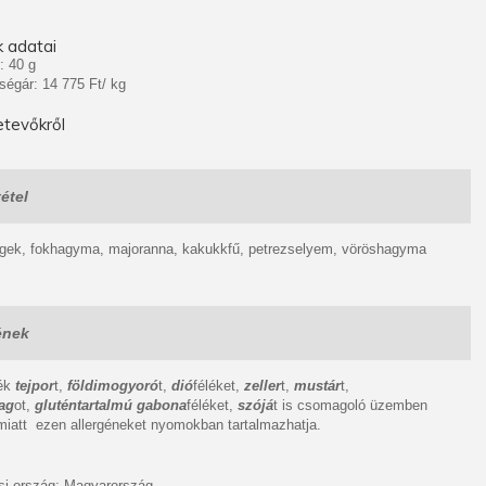
 adatai
: 40 g
ségár: 14 775 Ft/ kg
tevőkről
étel
égek, fokhagyma, majoranna, kakukkfű, petrezselyem, vöröshagyma
ének
mék
tejpor
t,
földimogyoró
t,
dió
féléket,
zeller
t,
mustár
t,
ag
ot,
gluténtartalmú gabona
féléket,
szójá
t is csomagoló üzemben
miatt ezen allergéneket nyomokban tartalmazhatja.
i ország: Magyarország