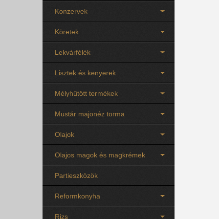
Konzervek
Köretek
Lekvárfélék
Lisztek és kenyerek
Mélyhűtött termékek
Mustár majonéz torma
Olajok
Olajos magok és magkrémek
Partieszközök
Reformkonyha
Rizs