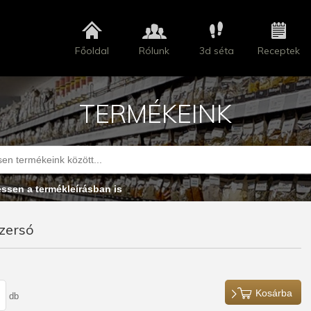
Főoldal
Rólunk
3d séta
Receptek
TERMÉKEINK
essen a termékleírásban is
zersó
Kosárba
db