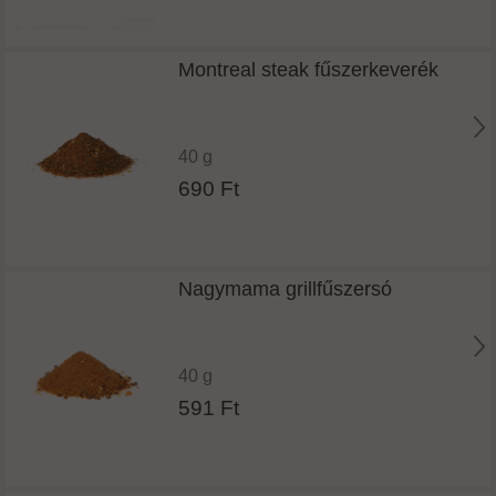
Montreal steak fűszerkeverék
40 g
690 Ft
Nagymama grillfűszersó
40 g
591 Ft