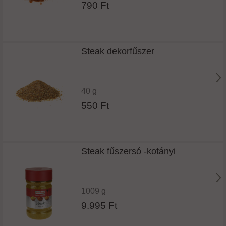
790 Ft
Steak dekorfűszer
40 g
550 Ft
Steak fűszersó -kotányi
1009 g
9.995 Ft