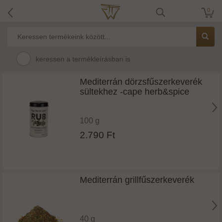
0
keressen a termékleírásban is
Mediterrán dörzsfűszerkeverék
sültekhez -cape herb&spice
100 g
2.790 Ft
Mediterrán grillfűszerkeverék
40 g