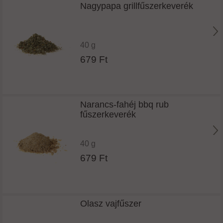
Nagypapa grillfűszerkeverék
40 g
679 Ft
Narancs-fahéj bbq rub
fűszerkeverék
40 g
679 Ft
Olasz vajfűszer