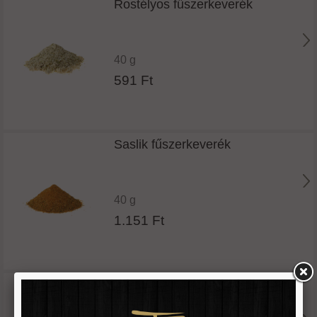
Rostélyos fűszerkeverék
40 g
591 Ft
Saslik fűszerkeverék
40 g
1.151 Ft
Sertés barbecue fűszerkeverék