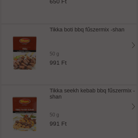
650 Ft
Tikka boti bbq fűszermix -shan
50 g
991 Ft
Tikka seekh kebab bbq fűszermix -
shan
50 g
991 Ft