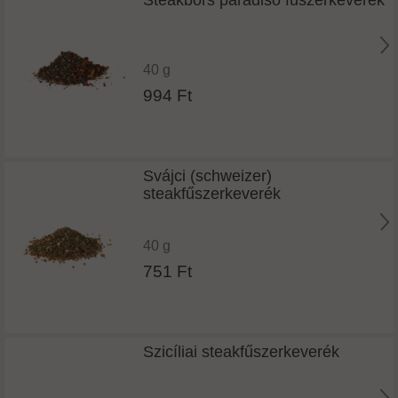
40 g
994 Ft
Svájci (schweizer)
steakfűszerkeverék
40 g
751 Ft
Szicíliai steakfűszerkeverék