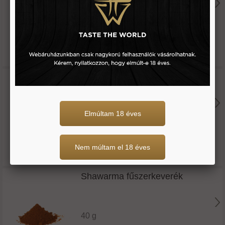
40 g
591 Ft
Shawarma fűszerkeverék
Elmúltam 18 éves
40 g
980 Ft
Nem múltam el 18 éves
Shawarma fűszerkeverék
40 g