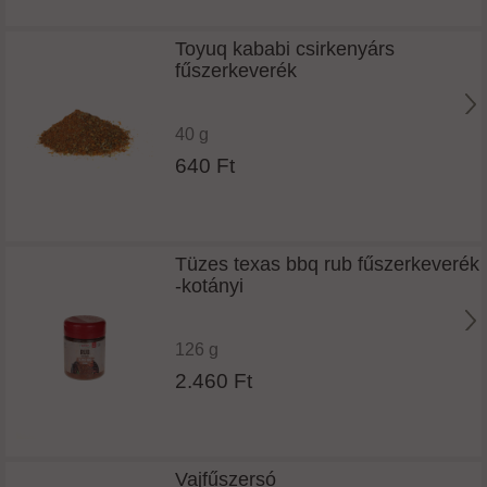
Toyuq kababi csirkenyárs
fűszerkeverék
40 g
640 Ft
Tüzes texas bbq rub fűszerkeverék
-kotányi
126 g
2.460 Ft
Vajfűszersó