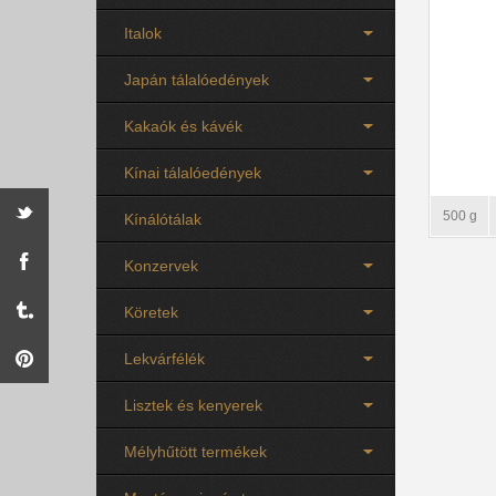
Italok
Japán tálalóedények
Kakaók és kávék
Kínai tálalóedények
500 g
Kínálótálak
Konzervek
Köretek
Lekvárfélék
Lisztek és kenyerek
Mélyhűtött termékek