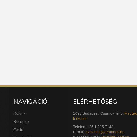
NAVIGÁCIÓ
ELÉRHETŐSÉG
Rólunk
1093 Budapest, Csarnok tér 5.
Megtek
térképen
Receptek
Telefon: +36 1 215 7148
Gastro
E-mail:
azsiabolt@azsiabolt.hu