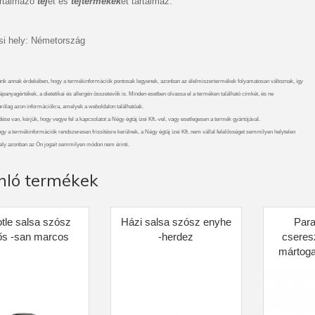
artalmazó
tej
et és
tejtermékek
et tartalmaz.
i hely: Németország
nk annak érdekében, hogy a termékinformációk pontosak legyenek, azonban az élelmiszertermékek folyamatosan változnak, így
ápanyagértékek, a dietetikai és allergén összetevők is. Minden esetben olvassa el a terméken található címkét, és ne
rólag azon információkra, amelyek a weboldalon találhatóak.
se van, kérjük, hogy vegye fel a kapcsolatot a Négy égtáj ízei Kft.-vel, vagy esetlegesen a termék gyártójával.
gy a termékinformációk rendszeresen frissítésre kerülnek, a Négy égtáj ízei Kft. nem vállal felelősséget semmilyen helytelen
ely azonban az Ön jogait semmilyen módon nem érinti.
nló termékek
tle salsa szósz
Házi salsa szósz enyhe
Par
ős -san marcos
-herdez
cseres
mártoga