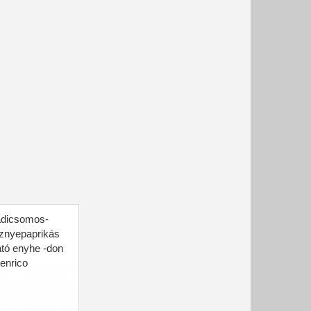
adicsomos-
znyepaprikás
tó enyhe -don
enrico