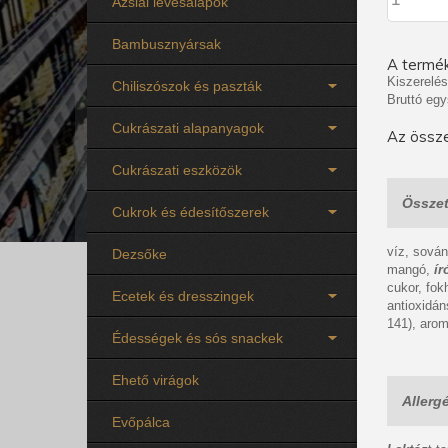
Ázsiai levesalapok
Bambusznyársak
A termék
Kiszerelés
Chiliszószok és paszták
Bruttó egy
Cukrászati alapanyagok
Az össze
Cukrászati eszközök
Összet
Cukrok és édesítőszerek
víz, sová
Dezsőke
mangó,
ír
cukor, fok
Ecetek és dresszingek
antioxidán
141), aro
Édességek és sós snackek
Ehető virágok
Allerg
Evőpálca