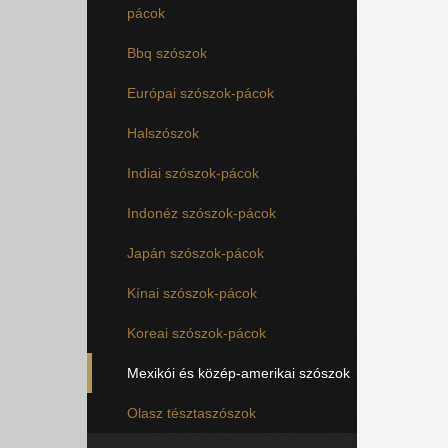
pácok
Bbq szószok
Európai szószok-pácok
Halszószok
Indiai szószok-pácok
Indonéz szószok-pácok
Japán szószok-pácok
Kínai szószok-pácok
Koreai szószok-pácok
Mexikói és közép-amerikai szószok
Olasz tésztaszószok