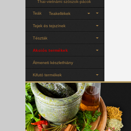
Thai-vietnámi szószok-pácok
Teák
Teakellékek
Tejek és tejszínek
Tészták
Akciós termékek
Átmeneti készlethiány
Kifutó termékek