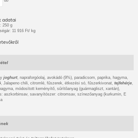
db
 adatai
: 250 g
ségár: 11 916 Ft/ kg
tevőkről
étel
ny
joghurt
, napraforgóolaj, avokádó (9%), paradicsom, paprika, hagyma,
ó
, Jalapeno chili, citromlé, fűszerek, étkezési só, fűszerkivonat,
tejfehérje
,
hagyma, módosított keményítő, sűrítőanyag (guármagliszt, xantán),
s: aszkorbinsav, savanyítószer: citromsav, színezőanyag (kurkumin, E
ma
ének