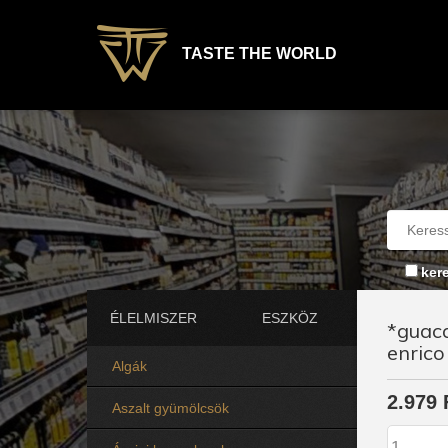
TASTE THE WORLD
ker
ÉLELMISZER
ESZKÖZ
*guac
enrico
Algák
2.979 
Aszalt gyümölcsök