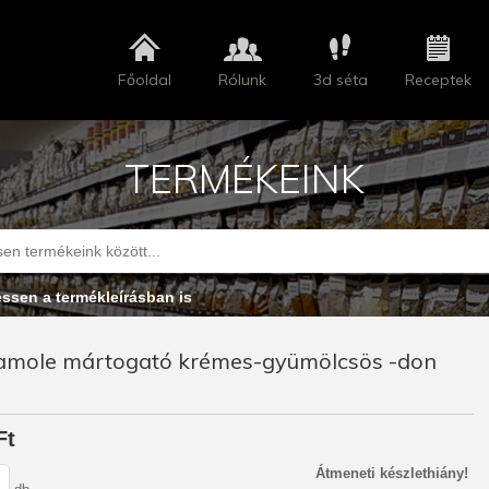
Főoldal
Rólunk
3d séta
Receptek
TERMÉKEINK
essen a termékleírásban is
amole mártogató krémes-gyümölcsös -don
Ft
Átmeneti készlethiány!