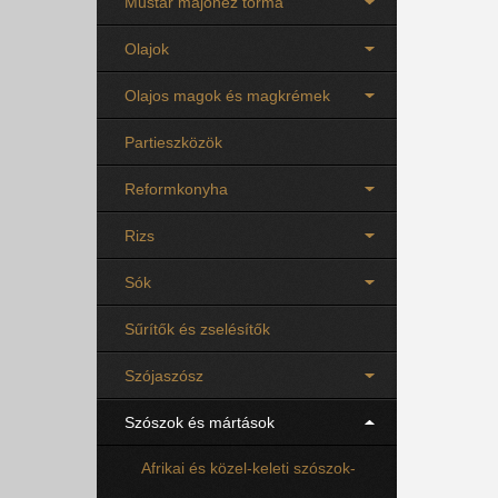
Mustár majonéz torma
Olajok
Olajos magok és magkrémek
Partieszközök
Reformkonyha
Rizs
Sók
Sűrítők és zselésítők
Szójaszósz
Szószok és mártások
Afrikai és közel-keleti szószok-