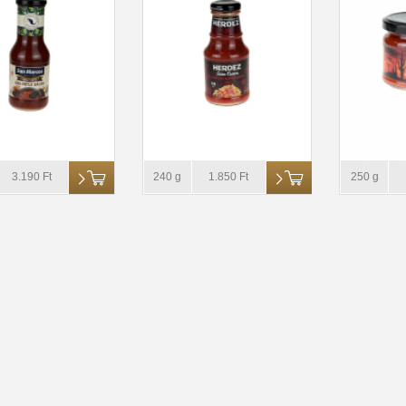
3.190 Ft
240 g
1.850 Ft
250 g