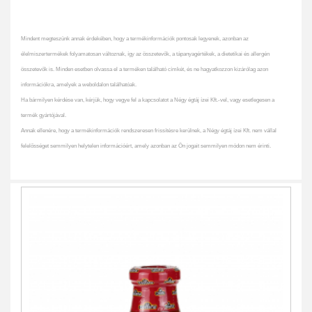
Mindent megteszünk annak érdekében, hogy a termékinformációk pontosak legyenek, azonban az
élelmiszertermékek folyamatosan változnak, így az összetevők, a tápanyagértékek, a dietetikai és allergén
összetevők is. Minden esetben olvassa el a terméken található címkét, és ne hagyatkozzon kizárólag azon
információkra, amelyek a weboldalon találhatóak.
Ha bármilyen kérdése van, kérjük, hogy vegye fel a kapcsolatot a Négy égtáj ízei Kft.-vel, vagy esetlegesen a
termék gyártójával.
Annak ellenére, hogy a termékinformációk rendszeresen frissítésre kerülnek, a Négy égtáj ízei Kft. nem vállal
felelősséget semmilyen helytelen információért, amely azonban az Ön jogait semmilyen módon nem érinti.