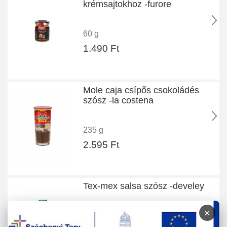
krémsajtokhoz -furore
60 g
1.490 Ft
Mole caja csípős csokoládés
szósz -la costena
235 g
2.595 Ft
Tex-mex salsa szósz -develey
×
250 g