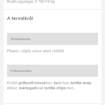
Bruttó egységár: 5 760 Ft/ kg
A termékről
Termékleírás
Pikáns, csípős szósz arbol chiliből.
Felhasználás
Kiváló
grillezett húsok
hoz,
taco
-hoz,
tortilla wrap
-
ekhez,
mártogató
nak
tortilla chips
-hez..