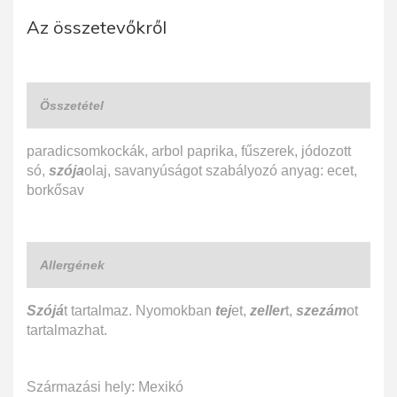
Az összetevőkről
Összetétel
paradicsomkockák, arbol paprika, fűszerek, jódozott
só,
szója
olaj, savanyúságot szabályozó anyag: ecet,
borkősav
Allergének
Szójá
t tartalmaz. Nyomokban
tej
et,
zeller
t,
szezám
ot
tartalmazhat.
Származási hely: Mexikó