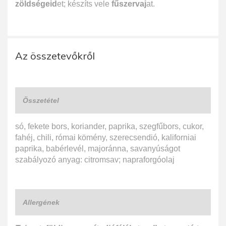
zöldségeid
et; készíts vele
fűszervaj
at.
Az összetevőkről
Összetétel
só, fekete bors, koriander, paprika, szegfűbors, cukor,
fahéj, chili, római kömény, szerecsendió, kaliforniai
paprika, babérlevél, majoránna, savanyúságot
szabályozó anyag: citromsav; napraforgóolaj
Allergének