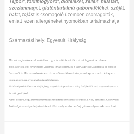
Tejpor
t,
földimogyoró
t,
diófélék
et,
zeller
t,
mustár
t,
szezámmag
ot,
gluténtartalmú gabonafélék
et,
szójá
t,
hal
at,
tojás
t is csomagoló üzemben csomagolták,
emiatt ezen allergéneket nyomokban tartalmazhatja.
Származási hely: Egyesült Királyság
Mindent megteszünk annak érdekében, hogy a termékinformációk pontosak legyenek, azonban az
élelmiszertermékek folyamatosan változnak, így az összetevők, a tápanyagértékek, a dietetikai és allergén
összetevők is. Minden esetben olvassa el a terméken található címkét, és ne hagyatkozzon kizárólag azon
információkra, amelyek a weboldalon találhatóak.
Ha bármilyen kérdése van, kérjük, hogy vegye fel a kapcsolatot a Négy égtáj ízei Kft.-vel, vagy esetlegesen a
termék gyártójával.
Annak ellenére, hogy a termékinformációk rendszeresen frissítésre kerülnek, a Négy égtáj ízei Kft. nem vállal
felelősséget semmilyen helytelen információért, amely azonban az Ön jogait semmilyen módon nem érinti.