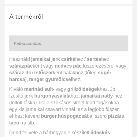
A termékről
Felhasználás
Használd
jamaikai jerk csirké
hez /
sertés
hez
szárazpác
ként vagy
nedves pác
fűszerezésére; vagy
száraz dörzsfűszer
ként halakhoz (főleg
sügér
,
harcsa
),
tenger gyümölcsei
hez.
Kiváló
marinád sült-
vagy
grillzöldségek
hez. Jó
ízesítő
jerk burgonyasalátá
hoz,
jamaikai patty
-hez
(töltött táska). Ha a szokásos street food fogásokba
egy kis jamaikai csavart vinnél, ez a legjobb fűszer
ehhez; keverd
burger húspogácsá
ba, szórd
pizzá
ra,
taco
-ra stb.
Dobd fel vele a bárhogyan elkészített
édeskés