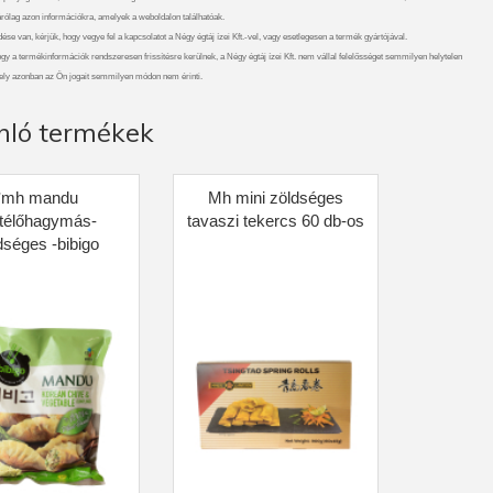
rólag azon információkra, amelyek a weboldalon találhatóak.
se van, kérjük, hogy vegye fel a kapcsolatot a Négy égtáj ízei Kft.-vel, vagy esetlegesen a termék gyártójával.
gy a termékinformációk rendszeresen frissítésre kerülnek, a Négy égtáj ízei Kft. nem vállal felelősséget semmilyen helytelen
ely azonban az Ön jogait semmilyen módon nem érinti.
nló termékek
*mh mandu
Mh mini zöldséges
télőhagymás-
tavaszi tekercs 60 db-os
dséges -bibigo