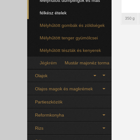
Mélyhűtött dumplingok és más
félkész ételek
350 g
Mélyhűtött gombák és zöldségek
Mélyhűtött tenger gyümölcsei
Mélyhűtött tészták és kenyerek
Jégkrém
Mustár majonéz torma
Olajok
Olajos magok és magkrémek
Partieszközök
Reformkonyha
Rizs