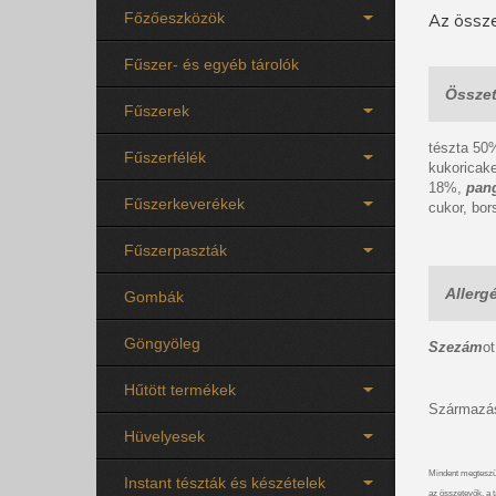
Főzőeszközök
Az össze
Fűszer- és egyéb tárolók
Összet
Fűszerek
tészta 50%
Fűszerfélék
kukoricak
18%,
pan
Fűszerkeverékek
cukor, bor
Fűszerpaszták
Allerg
Gombák
Göngyöleg
Szezám
o
Hűtött termékek
Származás
Hüvelyesek
Mindent megteszü
Instant tészták és készételek
az összetevők, a t