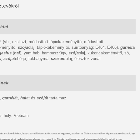
tevőkről
étel
 (víz, rizsliszt, módosított tápiókakeményítő, módosított
eményítő,
szója
olaj, tápiókakeményítő, sűrítőanyag: E464, E466),
garnéla
gasius
(
hal
), yam bab, bambuszrügy,
szója
olaj, kukoricakeményítő, só,
s,
szója
fehérje, fokhagyma,
szezám
olaj, élesztőkivonat
ének
t,
garnélá
t,
hal
at és
szójá
t tartalmaz.
i hely: Vietnám
nk annak érdekében, hogy a termékinformációk pontosak legyenek, azonban az élelmiszertermékek folyamatosan változnak, így
ápanyagértékek, a dietetikai és allergén összetevők is. Minden esetben olvassa el a terméken található címkét, és ne