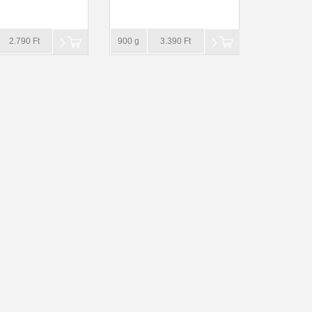
2.790 Ft
900 g
3.390 Ft