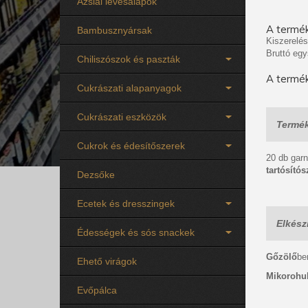
Ázsiai levesalapok
A termék
Bambusznyársak
Kiszerelés
Bruttó egy
Chiliszószok és paszták
A termék
Cukrászati alapanyagok
Cukrászati eszközök
Termék
Cukrok és édesítőszerek
20 db garné
tartósítós
Dezsőke
Ecetek és dresszingek
Elkész
Édességek és sós snackek
Gőzölő
be
Ehető virágok
Mikorohu
Evőpálca