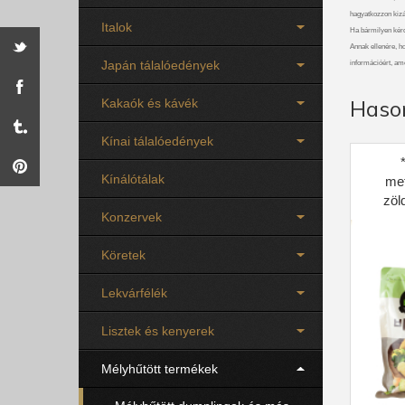
hagyatkozzon kizá
Italok
Ha bármilyen kérdé
Annak ellenére, ho
Japán tálalóedények
információért, am
Haso
Kakaók és kávék
Kínai tálalóedények
Kínálótálak
me
zöl
Konzervek
Köretek
Lekvárfélék
Lisztek és kenyerek
Mélyhűtött termékek