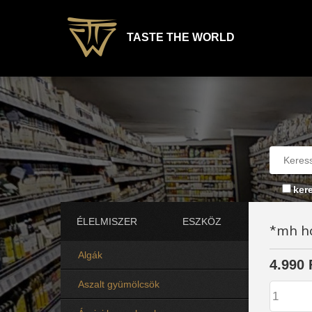
TASTE THE WORLD
ker
ÉLELMISZER
ESZKÖZ
*mh h
Algák
4.990 
Aszalt gyümölcsök