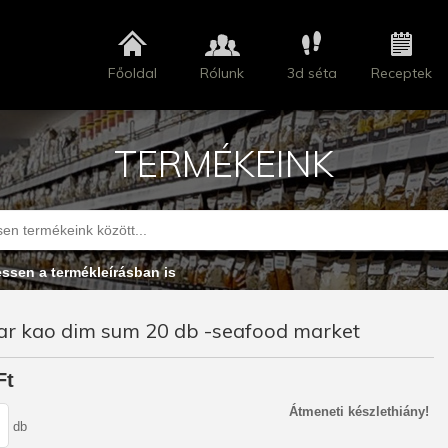
Főoldal
Rólunk
3d séta
Receptek
TERMÉKEINK
essen a termékleírásban is
ar kao dim sum 20 db -seafood market
Ft
Átmeneti készlethiány!
db