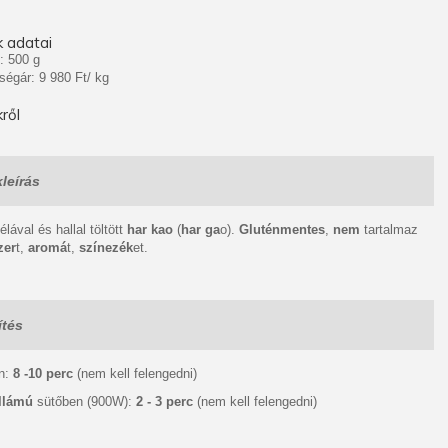
 adatai
: 500 g
ségár: 9 980 Ft/ kg
ről
leírás
lával és hallal töltött
har kao
(
har ga
o).
Gluténmentes
,
nem
tartalmaz
zer
t,
aromá
t,
színezék
et.
ítés
n:
8 -10 perc
(nem kell felengedni)
llámú
sütőben (900W):
2 - 3 perc
(nem kell felengedni)