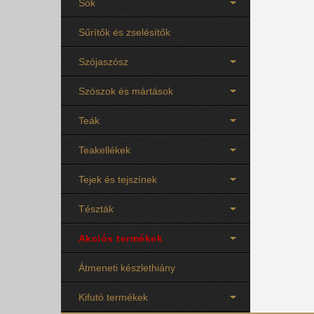
Sók
Sűrítők és zselésítők
Szójaszósz
Szószok és mártások
Teák
Teakellékek
Tejek és tejszínek
Tészták
Akciós termékek
Átmeneti készlethiány
Kifutó termékek