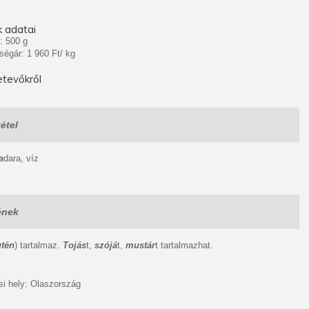
 adatai
: 500 g
ségár: 1 960 Ft/ kg
tevőkről
étel
a
dara, víz
ének
utén
) tartalmaz.
Tojás
t,
szójá
t,
mustár
t tartalmazhat.
i hely: Olaszország