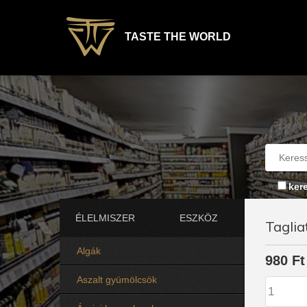
TASTE THE WORLD
ker
ÉLELMISZER
ESZKÖZ
Taglia
Algák
980 Ft
Aszalt gyümölcsök