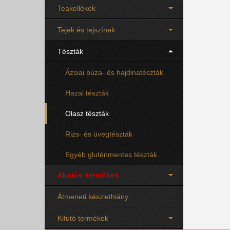
Teakellékek
Tejek és tejszínek
Tészták
Ázsiai búza- és hajdinatészták
Hazai tészták
Olasz tészták
Rizs- és üvegtészták
Egyéb gluténmentes tészták
Akciós termékek
Átmeneti készlethiány
Kifutó termékek