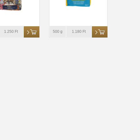
1.250 Ft
500 g
1.180 Ft