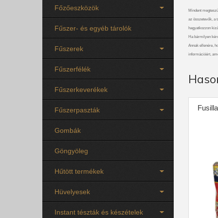
Főzőeszközök
Mindent megteszü
az összetevők, a t
Fűszer- és egyéb tárolók
hagyatkozzon kizá
Ha bármilyen kérdé
Annak ellenére, ho
Fűszerek
információért, am
Fűszerfélék
Haso
Fűszerkeverékek
Fusill
Fűszerpaszták
Gombák
Göngyöleg
Hűtött termékek
Hüvelyesek
Instant tészták és készételek