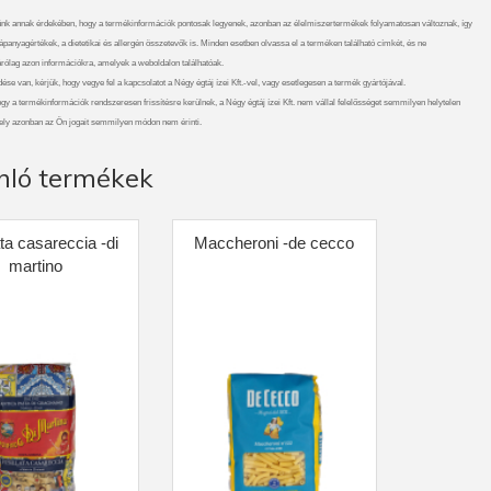
nk annak érdekében, hogy a termékinformációk pontosak legyenek, azonban az élelmiszertermékek folyamatosan változnak, így
ápanyagértékek, a dietetikai és allergén összetevők is. Minden esetben olvassa el a terméken található címkét, és ne
rólag azon információkra, amelyek a weboldalon találhatóak.
se van, kérjük, hogy vegye fel a kapcsolatot a Négy égtáj ízei Kft.-vel, vagy esetlegesen a termék gyártójával.
gy a termékinformációk rendszeresen frissítésre kerülnek, a Négy égtáj ízei Kft. nem vállal felelősséget semmilyen helytelen
ely azonban az Ön jogait semmilyen módon nem érinti.
nló termékek
ata casareccia -di
Maccheroni -de cecco
martino