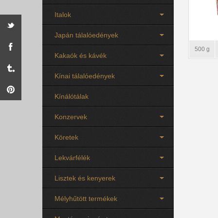
Italok
Japán tálalóedények
500 g
Kakaók és kávék
Kínai tálalóedények
Kínálótálak
Konzervek
Köretek
Lekvárfélék
Lisztek és kenyerek
Mélyhűtött termékek