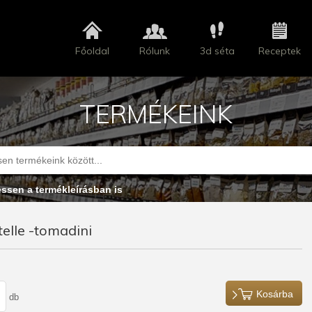
Főoldal
Rólunk
3d séta
Receptek
TERMÉKEINK
essen a termékleírásban is
telle -tomadini
Kosárba
db