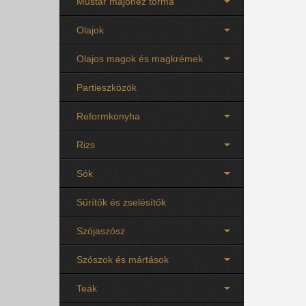
Mustár majonéz torma
Olajok
Olajos magok és magkrémek
Partieszközök
Reformkonyha
Rizs
Sók
Sűrítők és zselésítők
Szójaszósz
Szószok és mártások
Teák