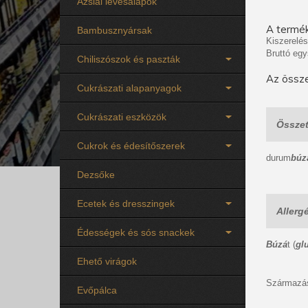
Ázsiai levesalapok
A termék
Bambusznyársak
Kiszerelés
Bruttó egy
Chiliszószok és paszták
Az össze
Cukrászati alapanyagok
Cukrászati eszközök
Összet
Cukrok és édesítőszerek
durum
búz
Dezsőke
Ecetek és dresszingek
Allerg
Édességek és sós snackek
Búzá
t (
gl
Ehető virágok
Származás
Evőpálca