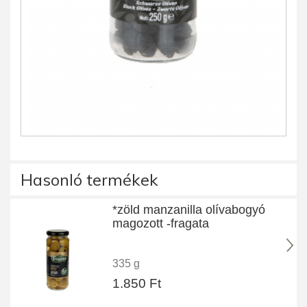
Hasonló termékek
*zöld manzanilla olívabogyó
magozott -fragata
335 g
1.850 Ft