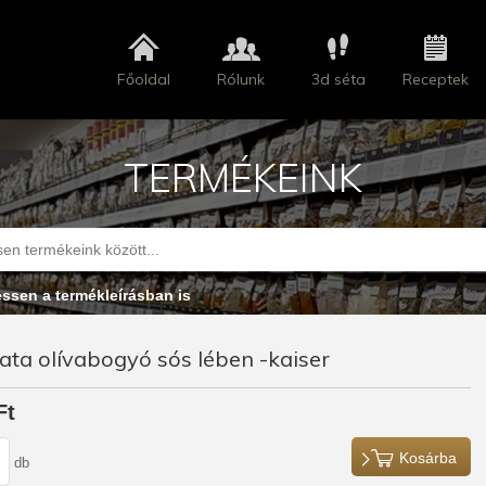
Főoldal
Rólunk
3d séta
Receptek
TERMÉKEINK
essen a termékleírásban is
ta olívabogyó sós lében -kaiser
Ft
Kosárba
db