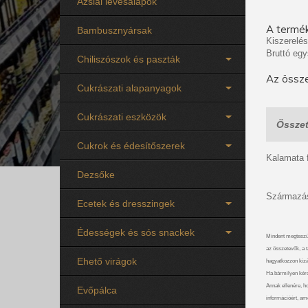
Ázsiai levesalapok
A termék
Bambusznyársak
Kiszerelés
Bruttó egy
Chiliszószok és paszták
Az össze
Cukrászati alapanyagok
Cukrászati eszközök
Összet
Cukrok és édesítőszerek
Kalamata f
Dezsőke
Származás
Ecetek és dresszingek
Édességek és sós snackek
Mindent megteszü
az összetevők, a t
Ehető virágok
hagyatkozzon kizá
Ha bármilyen kérdé
Annak ellenére, ho
Evőpálca
információért, am