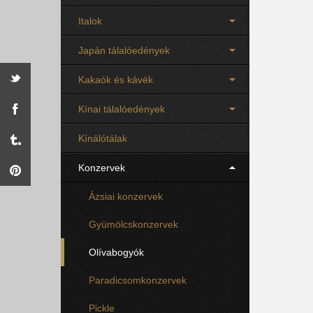
Italok
Japán tálalóedények
Kakaók és kávék
Kínai tálalóedények
Kínálótálak
Konzervek
Ázsiai konzervek
Gyümölcskonzervek
Olívabogyók
Paradicsomkonzervek
Pickle