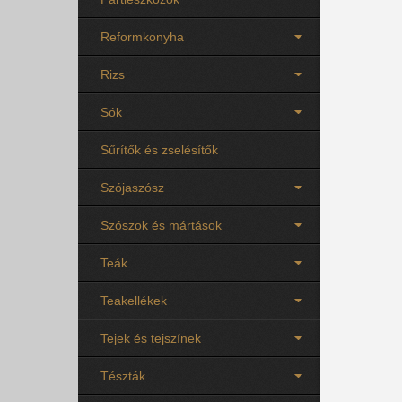
Reformkonyha
Rizs
Sók
Sűrítők és zselésítők
Szójaszósz
Szószok és mártások
Teák
Teakellékek
Tejek és tejszínek
Tészták