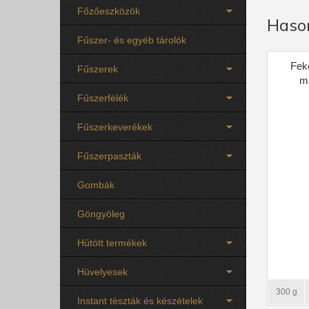
Főzőeszközök
Haso
Fűszer- és egyéb tárolók
Fek
Fűszerek
m
Fűszerfélék
Fűszerkeverékek
Fűszerpaszták
Gombák
Göngyöleg
Hűtött termékek
Hüvelyesek
300 g
Instant tészták és készételek