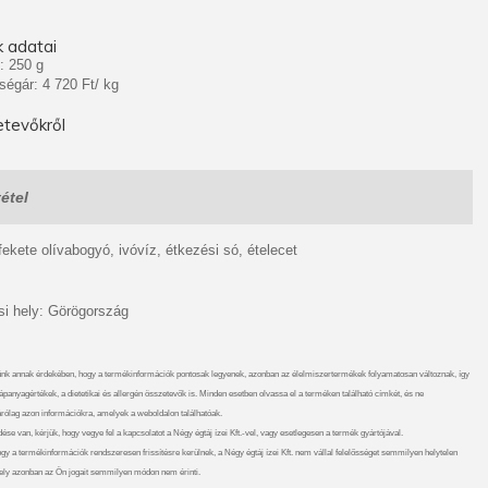
 adatai
: 250 g
ségár: 4 720 Ft/ kg
tevőkről
étel
ekete olívabogyó, ivóvíz, étkezési só, ételecet
i hely: Görögország
nk annak érdekében, hogy a termékinformációk pontosak legyenek, azonban az élelmiszertermékek folyamatosan változnak, így
ápanyagértékek, a dietetikai és allergén összetevők is. Minden esetben olvassa el a terméken található címkét, és ne
rólag azon információkra, amelyek a weboldalon találhatóak.
se van, kérjük, hogy vegye fel a kapcsolatot a Négy égtáj ízei Kft.-vel, vagy esetlegesen a termék gyártójával.
gy a termékinformációk rendszeresen frissítésre kerülnek, a Négy égtáj ízei Kft. nem vállal felelősséget semmilyen helytelen
ely azonban az Ön jogait semmilyen módon nem érinti.