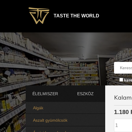
TASTE THE WORLD
ker
ÉLELMISZER
ESZKÖZ
Kalama
Algák
1.180 
Aszalt gyümölcsök