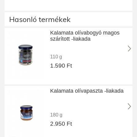
Hasonló termékek
Kalamata olívabogyó magos
szárított -liakada
110 g
1.590 Ft
Kalamata olívapaszta -liakada
180 g
2.950 Ft