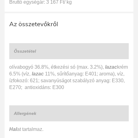
Bruttó egységár: 3 167 Ft/ kg
Az összetevőkről
Összetétel
olívabogyó 36.8%, étkezési só (max. 3.2%),
lazac
krém
6.5% (víz,
lazac
11%, sűrítőanyag: E401; aroma), víz,
ízfokozó: 621; savanyúságot szabályzó anyag: E330,
E270; antioxidáns: E300
Allergének
Hal
at tartalmaz.