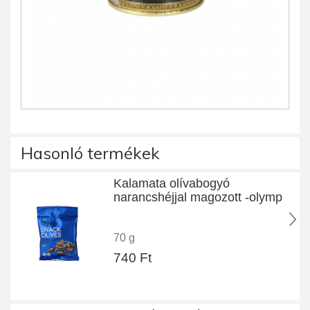
Hasonló termékek
Kalamata olívabogyó
narancshéjjal magozott -olymp
70 g
740 Ft