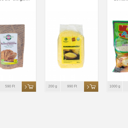
590 Ft
200 g
990 Ft
1000 g