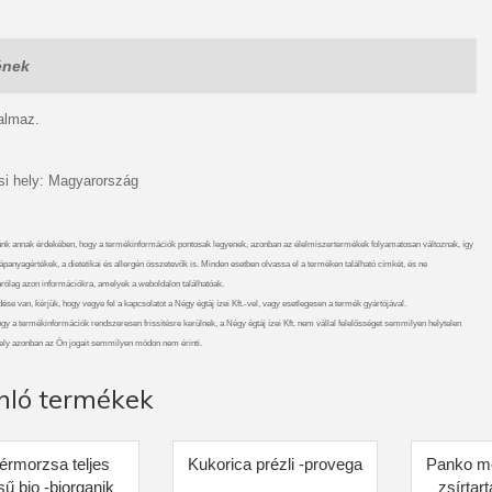
ének
talmaz.
i hely: Magyarország
nk annak érdekében, hogy a termékinformációk pontosak legyenek, azonban az élelmiszertermékek folyamatosan változnak, így
ápanyagértékek, a dietetikai és allergén összetevők is. Minden esetben olvassa el a terméken található címkét, és ne
rólag azon információkra, amelyek a weboldalon találhatóak.
se van, kérjük, hogy vegye fel a kapcsolatot a Négy égtáj ízei Kft.-vel, vagy esetlegesen a termék gyártójával.
gy a termékinformációk rendszeresen frissítésre kerülnek, a Négy égtáj ízei Kft. nem vállal felelősséget semmilyen helytelen
ely azonban az Ön jogait semmilyen módon nem érinti.
nló termékek
érmorzsa teljes
Kukorica prézli -provega
Panko m
sű bio -biorganik
zsírtar