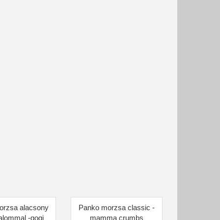
orzsa alacsony
Panko morzsa classic -
talommal -gogi
mamma crumbs