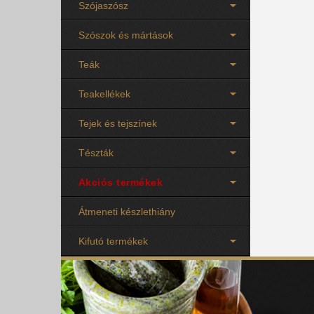
Szójaszósz
Szószok és mártások
Teák
Teakellékek
Tejek és tejszínek
Tészták
Akciós termékek
Átmeneti készlethiány
Kifutó termékek