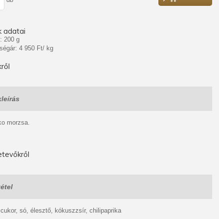
 adatai
: 200 g
ségár: 4 950 Ft/ kg
ről
leírás
ko morzsa.
tevőkről
étel
, cukor, só, élesztő, kókuszzsír, chilipaprika