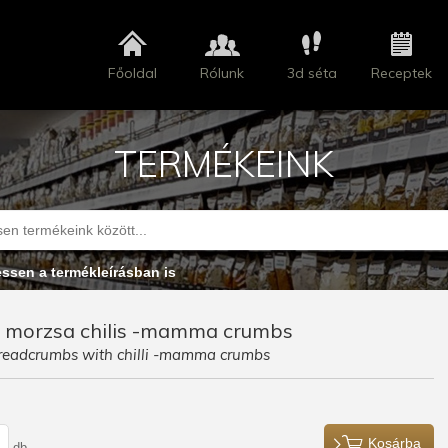
Főoldal
Rólunk
3d séta
Receptek
TERMÉKEINK
essen a termékleírásban is
 morzsa chilis -mamma crumbs
readcrumbs with chilli -mamma crumbs
Kosárba
db