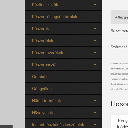
Főzőeszközök
Fűszer- és egyéb tárolók
Allerg
Fűszerek
Búzá
t tar
Fűszerfélék
Származás
Fűszerkeverékek
Fűszerpaszták
Mindent megteszü
az összetevők, a t
hagyatkozzon kizá
Gombák
Ha bármilyen kérdé
Annak ellenére, ho
Göngyöleg
információért, am
Hűtött termékek
Haso
Hüvelyesek
Keny
Instant tészták és készételek
kiőrlé