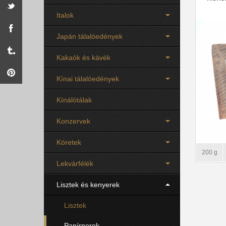
Italok
Japán tálalóedények
Kakaók és kávék
Kínai tálalóedények
Kínálótálak
Konzervek
Köretek
200 g
Lekvárfélék
Lisztek és kenyerek
Lisztek
Panírporok