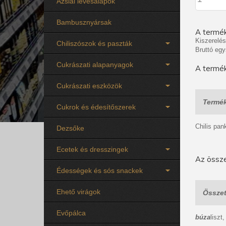
Ázsiai levesalapok
Bambusznyársak
A termék
Kiszerelés
Chiliszószok és paszták
Bruttó egy
Cukrászati alapanyagok
A termék
Cukrászati eszközök
Termék
Cukrok és édesítőszerek
Chilis pan
Dezsőke
Ecetek és dresszingek
Az össze
Édességek és sós snackek
Ehető virágok
Összet
Evőpálca
búza
liszt