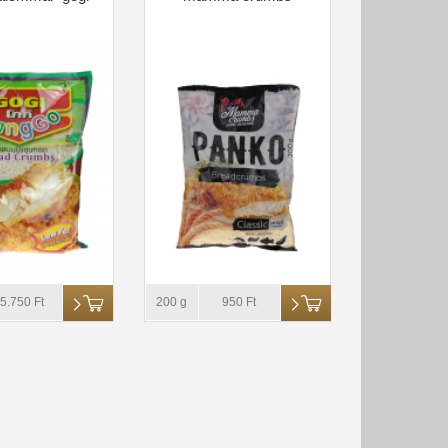
5.750 Ft
200 g
950 Ft