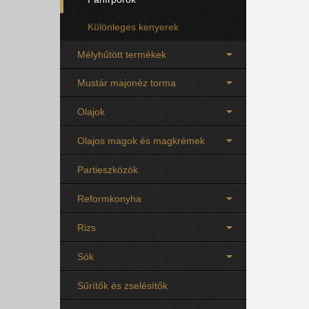
Különleges kenyerek
Mélyhűtött termékek
Mustár majonéz torma
Olajok
Olajos magok és magkrémek
Partieszközök
Reformkonyha
Rizs
Sók
Sűrítők és zselésítők