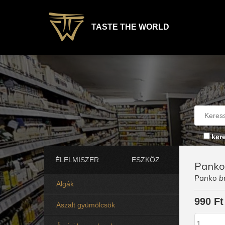
TASTE THE WORLD
ker
ÉLELMISZER
ESZKÖZ
Panko
Panko b
Algák
990 Ft
Aszalt gyümölcsök