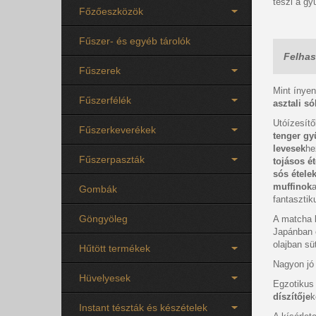
teszi a gy
Főzőeszközök
Fűszer- és egyéb tárolók
Felhas
Fűszerek
Mint ínyen
Fűszerfélék
asztali só
Utóízesítő
Fűszerkeverékek
tenger gy
levesek
he
Fűszerpaszták
tojásos ét
sós étele
muffinok
a
Gombák
fantasztik
Göngyöleg
A matcha l
Japánban
olajban sü
Hűtött termékek
Nagyon j
Hüvelyesek
Egzotikus
díszítője
k
Instant tészták és készételek