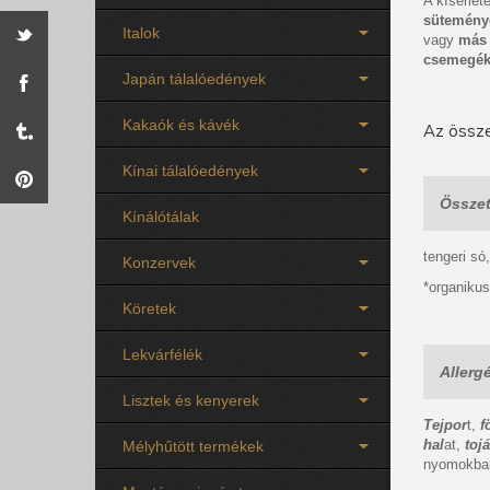
A kísérle
sütemény
Italok
vagy
más 
csemegé
Japán tálalóedények
Kakaók és kávék
Az össze
Kínai tálalóedények
Összet
Kínálótálak
tengeri só
Konzervek
*organiku
Köretek
Lekvárfélék
Allerg
Lisztek és kenyerek
Tejpor
t,
f
hal
at,
toj
Mélyhűtött termékek
nyomokban