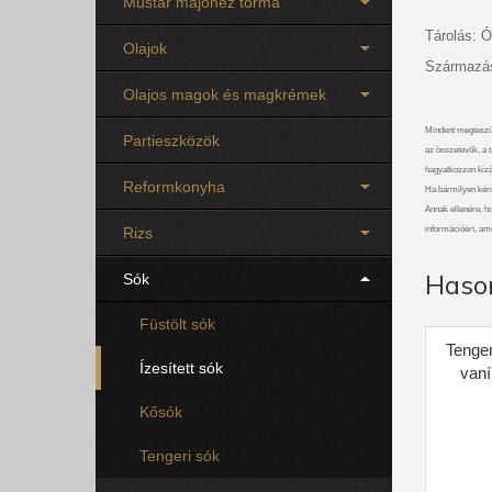
Mustár majonéz torma
Tárolás: Ó
Olajok
Származás
Olajos magok és magkrémek
Mindent megteszü
Partieszközök
az összetevők, a t
hagyatkozzon kizá
Reformkonyha
Ha bármilyen kérdé
Annak ellenére, ho
Rizs
információért, am
Haso
Sók
Füstölt sók
Tenge
Ízesített sók
vaní
Kősók
Tengeri sók