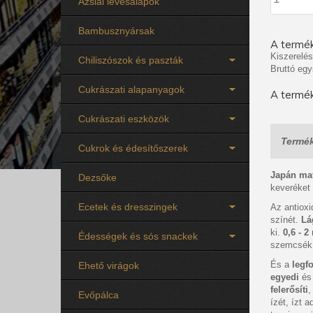
Ázsiai levesalapok
Bambusznyársak
A termék
Kiszerelés
Chiliszószok és paszták
Bruttó egy
Cukrászati alapanyagok
A termék
Cukrászati eszközök
Termék
Cukrok és édesítőszerek
Japán mat
Dezsőke
keveréket
Ecetek és dresszingek
Az antiox
színét.
Lá
ki.
0,6 - 
Édességek és sós snackek
szemcsék 
És a
legf
Ehető virágok
egyedi
é
felerősíti
,
Evőpálca
ízét, ízt 