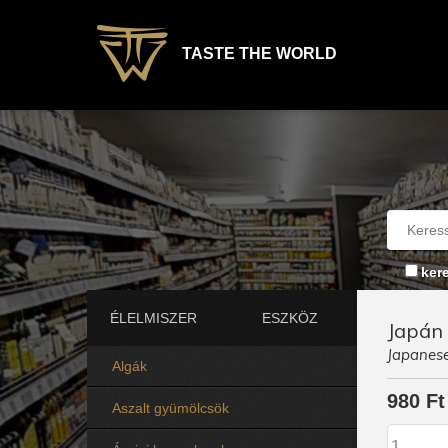
TASTE THE WORLD
ker
ÉLELMISZER
ESZKÖZ
Japán
Japanes
Algák
980 Ft
Aszalt gyümölcsök