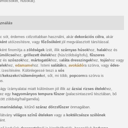
ümölcsöket, húsokat).
ználás
c sót, érdemes célzottabban használni, akár
dekorációs célra
, akár
ként
utóízesítésre, vagy
főzősóként
jól megválasztott társítással.
ként finomítja a
zöldségek
ízét, illik
szárnyas húsok
hoz,
halak
hoz és
ümölcsei
hez,
grillezett ételek
hez (hús/zöldség/tofu),
fűszeres
z és
szószok
hoz,
mártogatók
hoz, s
aláta dresszingek
hez,
tojás
hoz vagy
elek
hez,
edamame
hoz. Isteni
saláták
ra,
avokádó
ra szórva, vagy
édes-
k
ízesítésére. Különlegessé teszi a
sós
t/
kekszek
et/
sütemények
et, sőt, mi több,
popcorn
ra szórva is
us.
ágy ízárnyalatai miatt különösen jól illik az
ázsiai rizses ételek
hez,
 ez egy
hagyományos tempura fűszer
(palacsintaszerű tésztában, bő
tött zöldség/hal/garnéla).
ó
marinádalap
, kitűnő
száraz dörzsfűszer
önmagában.
 látvány
világos színű ételeken
vagy a
koktélcsésze szélének
ént.