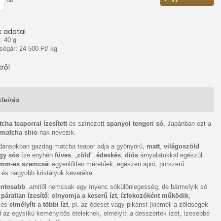
 adatai
: 40 g
ségár: 24 500 Ft/ kg
ről
leírás
cha teaporral ízesített
és színezett
spanyol tengeri só.
Japánban ezt a
matcha shio
-nak nevezik.
idánsokban gazdag matcha teapor adja a gyönyörű,
matt
,
világoszöld
gy sós
íze enyhén
füves
, „
zöld
”,
édeskés
,
diós
árnyalatokkal egészül
2 mm-es szemcsé
i egyenlőtlen méretűek, egészen apró, porszerű
és nagyobb kristályok keveréke.
ontosabb
, amitől nemcsak egy ínyenc sókülönlegesség, de bármelyik só
s
páratlan ízesítő
:
elnyomja a keserű ízt
,
ízfokozóként működik
,
 és
elmélyíti a többi ízt
, pl. az édeset vagy pikánst (kiemeli a zöldségek
ad az egysíkú keményítős ételeknek, elmélyíti a desszertek ízét, ízesebbé