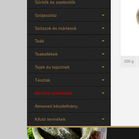
Sűrítők és zselésítők
Szójaszósz
Szószok és mártások
Teák
Teakellékek
200 g
Tejek és tejszínek
Tészták
Akciós termékek
Átmeneti készlethiány
Kifutó termékek