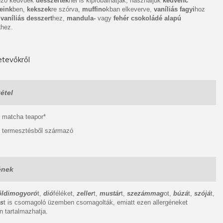
tező kedvűek
desszertek
nél is kipróbálhatják, használjuk
kedvenc
eink
ben,
kekszek
re szórva,
muffino
kban elkeverve,
vaníliás fagyi
hoz
vaníliás desszert
hez,
mandula-
vagy
fehér csokoládé alapú
k
hez.
tevőkről
étel
, matcha teapor*
s termesztésből származó
ének
öldimogyoró
t,
dió
féléket,
zeller
t,
mustár
t,
szezámmag
ot,
búzá
t,
szójá
t,
ás
t is csomagoló üzemben csomagolták, emiatt ezen allergéneket
 tartalmazhatja.