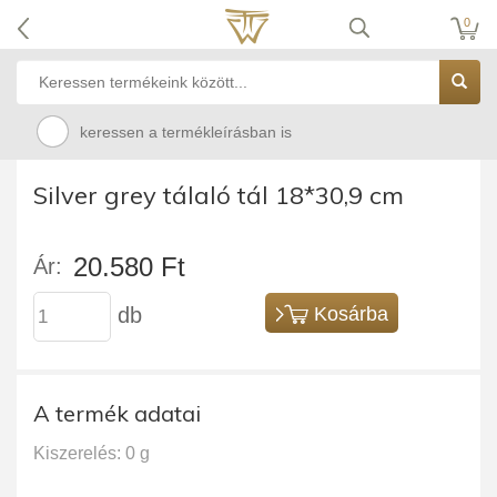
0
keressen a termékleírásban is
Silver grey tálaló tál 18*30,9 cm
20.580 Ft
Ár:
db
Kosárba
A termék adatai
Kiszerelés: 0 g